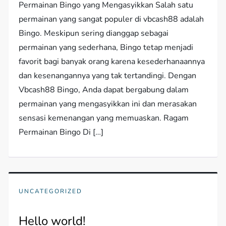
Permainan Bingo yang Mengasyikkan Salah satu
permainan yang sangat populer di vbcash88 adalah
Bingo. Meskipun sering dianggap sebagai
permainan yang sederhana, Bingo tetap menjadi
favorit bagi banyak orang karena kesederhanaannya
dan kesenangannya yang tak tertandingi. Dengan
Vbcash88 Bingo, Anda dapat bergabung dalam
permainan yang mengasyikkan ini dan merasakan
sensasi kemenangan yang memuaskan. Ragam
Permainan Bingo Di […]
UNCATEGORIZED
Hello world!