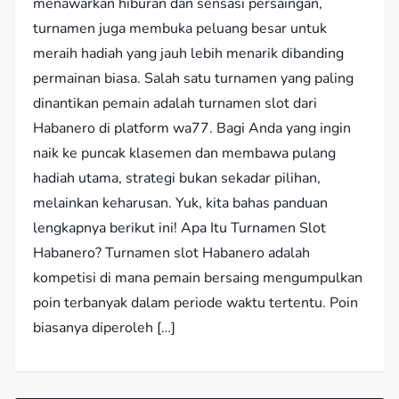
menawarkan hiburan dan sensasi persaingan,
turnamen juga membuka peluang besar untuk
meraih hadiah yang jauh lebih menarik dibanding
permainan biasa. Salah satu turnamen yang paling
dinantikan pemain adalah turnamen slot dari
Habanero di platform wa77. Bagi Anda yang ingin
naik ke puncak klasemen dan membawa pulang
hadiah utama, strategi bukan sekadar pilihan,
melainkan keharusan. Yuk, kita bahas panduan
lengkapnya berikut ini! Apa Itu Turnamen Slot
Habanero? Turnamen slot Habanero adalah
kompetisi di mana pemain bersaing mengumpulkan
poin terbanyak dalam periode waktu tertentu. Poin
biasanya diperoleh […]