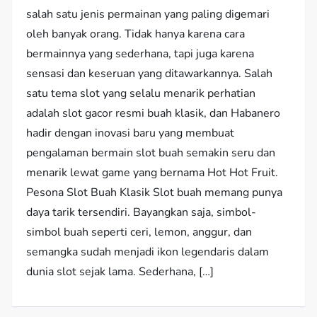
salah satu jenis permainan yang paling digemari
oleh banyak orang. Tidak hanya karena cara
bermainnya yang sederhana, tapi juga karena
sensasi dan keseruan yang ditawarkannya. Salah
satu tema slot yang selalu menarik perhatian
adalah slot gacor resmi buah klasik, dan Habanero
hadir dengan inovasi baru yang membuat
pengalaman bermain slot buah semakin seru dan
menarik lewat game yang bernama Hot Hot Fruit.
Pesona Slot Buah Klasik Slot buah memang punya
daya tarik tersendiri. Bayangkan saja, simbol-
simbol buah seperti ceri, lemon, anggur, dan
semangka sudah menjadi ikon legendaris dalam
dunia slot sejak lama. Sederhana, […]