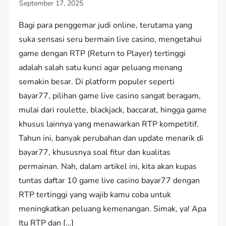
Bagi para penggemar judi online, terutama yang
suka sensasi seru bermain live casino, mengetahui
game dengan RTP (Return to Player) tertinggi
adalah salah satu kunci agar peluang menang
semakin besar. Di platform populer seperti
bayar77, pilihan game live casino sangat beragam,
mulai dari roulette, blackjack, baccarat, hingga game
khusus lainnya yang menawarkan RTP kompetitif.
Tahun ini, banyak perubahan dan update menarik di
bayar77, khususnya soal fitur dan kualitas
permainan. Nah, dalam artikel ini, kita akan kupas
tuntas daftar 10 game live casino bayar77 dengan
RTP tertinggi yang wajib kamu coba untuk
meningkatkan peluang kemenangan. Simak, ya! Apa
Itu RTP dan […]