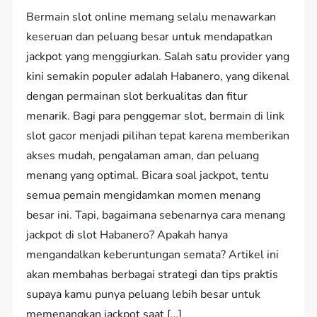
Bermain slot online memang selalu menawarkan
keseruan dan peluang besar untuk mendapatkan
jackpot yang menggiurkan. Salah satu provider yang
kini semakin populer adalah Habanero, yang dikenal
dengan permainan slot berkualitas dan fitur
menarik. Bagi para penggemar slot, bermain di link
slot gacor menjadi pilihan tepat karena memberikan
akses mudah, pengalaman aman, dan peluang
menang yang optimal. Bicara soal jackpot, tentu
semua pemain mengidamkan momen menang
besar ini. Tapi, bagaimana sebenarnya cara menang
jackpot di slot Habanero? Apakah hanya
mengandalkan keberuntungan semata? Artikel ini
akan membahas berbagai strategi dan tips praktis
supaya kamu punya peluang lebih besar untuk
memenangkan jackpot saat […]