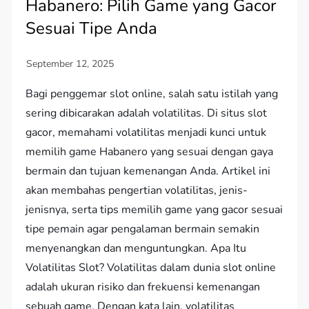
Habanero: Pilih Game yang Gacor
Sesuai Tipe Anda
Bagi penggemar slot online, salah satu istilah yang
sering dibicarakan adalah volatilitas. Di situs slot
gacor, memahami volatilitas menjadi kunci untuk
memilih game Habanero yang sesuai dengan gaya
bermain dan tujuan kemenangan Anda. Artikel ini
akan membahas pengertian volatilitas, jenis-
jenisnya, serta tips memilih game yang gacor sesuai
tipe pemain agar pengalaman bermain semakin
menyenangkan dan menguntungkan. Apa Itu
Volatilitas Slot? Volatilitas dalam dunia slot online
adalah ukuran risiko dan frekuensi kemenangan
sebuah game. Dengan kata lain, volatilitas