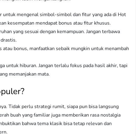
 untuk mengenal simbol-simbol dan fitur yang ada di Hot
tkan kesempatan mendapat bonus atau fitur khusus.
aruhan yang sesuai dengan kemampuan. Jangan terbawa
drastis.
tis atau bonus, manfaatkan sebaik mungkin untuk menambah
ga untuk hiburan. Jangan terlalu fokus pada hasil akhir, tapi
 yang memanjakan mata.
puler?
a. Tidak perlu strategi rumit, siapa pun bisa langsung
ah buah yang familiar juga memberikan rasa nostalgia
buktikan bahwa tema klasik bisa tetap relevan dan
ern.