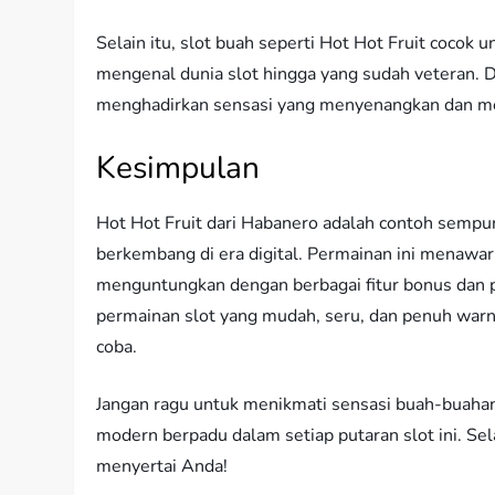
Selain itu, slot buah seperti Hot Hot Fruit cocok 
mengenal dunia slot hingga yang sudah veteran. 
menghadirkan sensasi yang menyenangkan dan m
Kesimpulan
Hot Hot Fruit dari Habanero adalah contoh sempur
berkembang di era digital. Permainan ini menawa
menguntungkan dengan berbagai fitur bonus dan p
permainan slot yang mudah, seru, dan penuh warna,
coba.
Jangan ragu untuk menikmati sensasi buah-buahan
modern berpadu dalam setiap putaran slot ini. S
menyertai Anda!