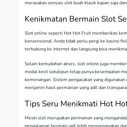
merasakan sensasi slot buah klasik kapan saja dan
Kenikmatan Bermain Slot Se
Slot online seperti Hot Hot Fruit memberikan kem
konvensional. Anda tidak perlu pergi ke kasino fi
terhubung ke internet dan langsung bisa menikmat
Selain kemudahan akses, slot online juga memberi
modal kecil sekalipun tetap punya kesempatan m
kemenangan. Sistem pengacakan yang digunakan 
menjamin hasil permainan yang adil dan transpara
Tips Seru Menikmati Hot Hot
Meski slot merupakan permainan yang mengandal
pengalaman bermain jadi lebih menyenangkan da