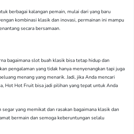
untuk berbagai kalangan pemain, mulai dari yang baru
Dengan kombinasi klasik dan inovasi, permainan ini mampu
enantang secara bersamaan.
na bagaimana slot buah klasik bisa tetap hidup dan
rkan pengalaman yang tidak hanya menyenangkan tapi juga
eluang menang yang menarik. Jadi, jika Anda mencari
 Hot Hot Fruit bisa jadi pilihan yang tepat untuk Anda
 segar yang memikat dan rasakan bagaimana klasik dan
elamat bermain dan semoga keberuntungan selalu