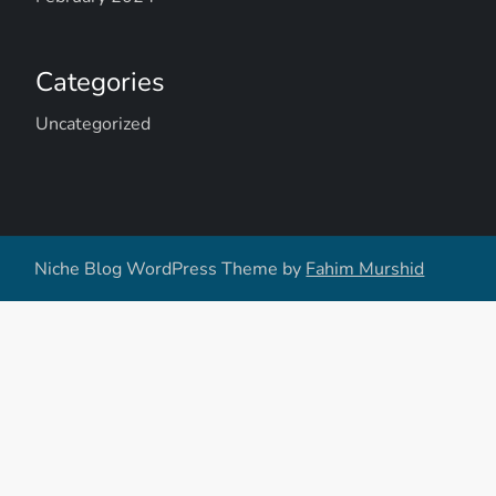
Categories
Uncategorized
Niche Blog WordPress Theme by
Fahim Murshid