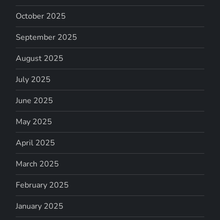
October 2025
September 2025
August 2025
July 2025
June 2025
May 2025
April 2025
March 2025
February 2025
January 2025