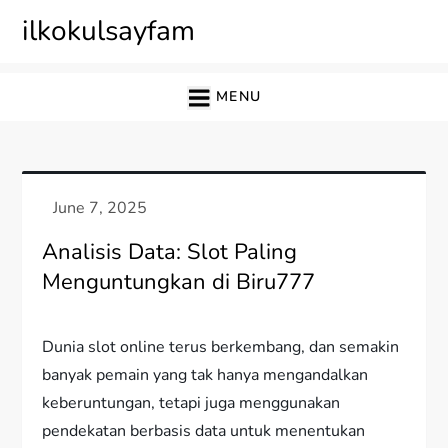
Skip
ilkokulsayfam
to
content
MENU
Analisis Data: Slot Paling
Menguntungkan di Biru777
Dunia slot online terus berkembang, dan semakin
banyak pemain yang tak hanya mengandalkan
keberuntungan, tetapi juga menggunakan
pendekatan berbasis data untuk menentukan