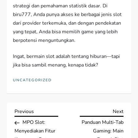
strategi dan pemahaman statistik dasar. Di
biru777, Anda punya akses ke berbagai jenis slot
dari provider terkemuka, dan dengan pendekatan
yang tepat, Anda bisa memilih game yang lebih
berpotensi menguntungkan.
Ingat, bermain slot adalah tentang hiburan—tapi
jika bisa sambil menang, kenapa tidak?
UNCATEGORIZED
P
Previous
Next
Previous
Next
Post
Post
MPO Slot:
Panduan Multi-Tab
o
Menyediakan Fitur
Gaming: Main