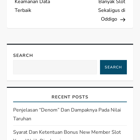
s
Keamanan Data
Banyak Slot
Terbaik
Sekaligus di
t
Oddigo
n
a
SEARCH
v
SEARCH
i
g
RECENT POSTS
a
Penjelasan “Denom” Dan Dampaknya Pada Nilai
t
Taruhan
Syarat Dan Ketentuan Bonus New Member Slot
i