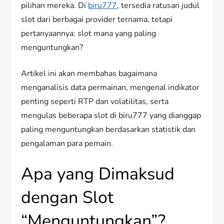
pilihan mereka. Di
biru777
, tersedia ratusan judul
slot dari berbagai provider ternama, tetapi
pertanyaannya: slot mana yang paling
menguntungkan?
Artikel ini akan membahas bagaimana
menganalisis data permainan, mengenal indikator
penting seperti RTP dan volatilitas, serta
mengulas beberapa slot di biru777 yang dianggap
paling menguntungkan berdasarkan statistik dan
pengalaman para pemain.
Apa yang Dimaksud
dengan Slot
“Menguntungkan”?