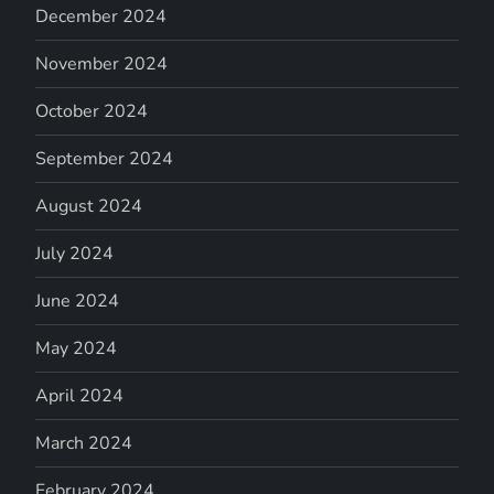
December 2024
November 2024
October 2024
September 2024
August 2024
July 2024
June 2024
May 2024
April 2024
March 2024
February 2024