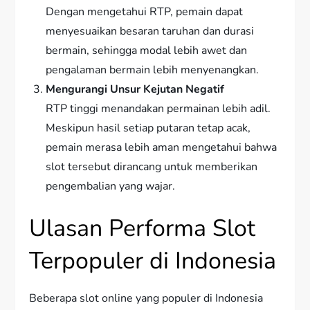
Dengan mengetahui RTP, pemain dapat
menyesuaikan besaran taruhan dan durasi
bermain, sehingga modal lebih awet dan
pengalaman bermain lebih menyenangkan.
Mengurangi Unsur Kejutan Negatif
RTP tinggi menandakan permainan lebih adil.
Meskipun hasil setiap putaran tetap acak,
pemain merasa lebih aman mengetahui bahwa
slot tersebut dirancang untuk memberikan
pengembalian yang wajar.
Ulasan Performa Slot
Terpopuler di Indonesia
Beberapa slot online yang populer di Indonesia