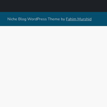
Niche Blog WordPress Theme by
Fahim Murshid