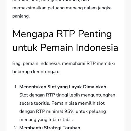
memaksimalkan peluang menang dalam jangka
panjang.
Mengapa RTP Penting
untuk Pemain Indonesia
Bagi pemain Indonesia, memahami RTP memiliki
beberapa keuntungan:
Menentukan Slot yang Layak Dimainkan
Slot dengan RTP tinggi lebih menguntungkan
secara teoritis. Pemain bisa memilih slot
dengan RTP minimal 95% untuk peluang
menang yang lebih stabil.
Membantu Strategi Taruhan