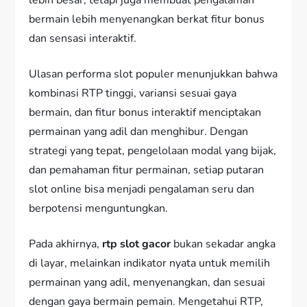
lebih besar, tetapi juga membuat pengalaman
bermain lebih menyenangkan berkat fitur bonus
dan sensasi interaktif.
Ulasan performa slot populer menunjukkan bahwa
kombinasi RTP tinggi, variansi sesuai gaya
bermain, dan fitur bonus interaktif menciptakan
permainan yang adil dan menghibur. Dengan
strategi yang tepat, pengelolaan modal yang bijak,
dan pemahaman fitur permainan, setiap putaran
slot online bisa menjadi pengalaman seru dan
berpotensi menguntungkan.
Pada akhirnya,
rtp slot gacor
bukan sekadar angka
di layar, melainkan indikator nyata untuk memilih
permainan yang adil, menyenangkan, dan sesuai
dengan gaya bermain pemain. Mengetahui RTP,