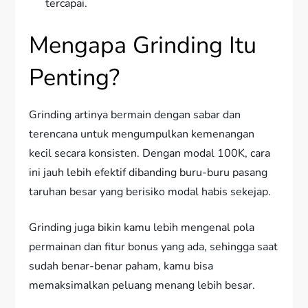
tercapai.
Mengapa Grinding Itu
Penting?
Grinding artinya bermain dengan sabar dan
terencana untuk mengumpulkan kemenangan
kecil secara konsisten. Dengan modal 100K, cara
ini jauh lebih efektif dibanding buru-buru pasang
taruhan besar yang berisiko modal habis sekejap.
Grinding juga bikin kamu lebih mengenal pola
permainan dan fitur bonus yang ada, sehingga saat
sudah benar-benar paham, kamu bisa
memaksimalkan peluang menang lebih besar.