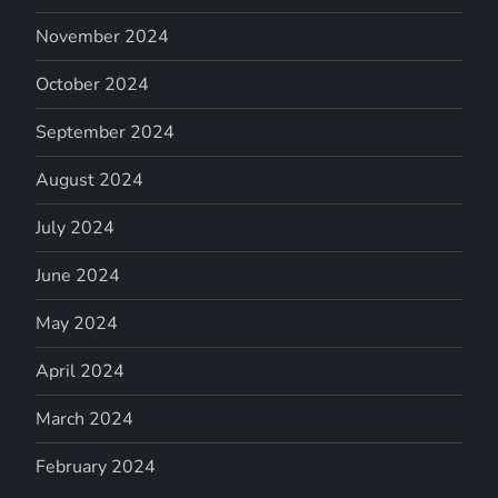
November 2024
October 2024
September 2024
August 2024
July 2024
June 2024
May 2024
April 2024
March 2024
February 2024