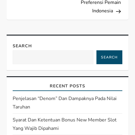
t
Preferensi Pemain
Indonesia
n
a
v
SEARCH
i
SEARCH
g
a
RECENT POSTS
t
Penjelasan “Denom” Dan Dampaknya Pada Nilai
Taruhan
i
Syarat Dan Ketentuan Bonus New Member Slot
o
Yang Wajib Dipahami