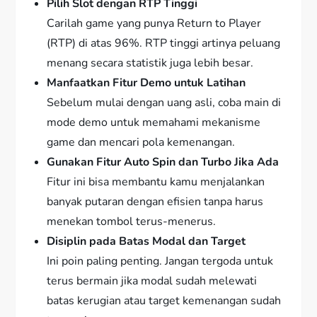
Pilih Slot dengan RTP Tinggi
Carilah game yang punya Return to Player
(RTP) di atas 96%. RTP tinggi artinya peluang
menang secara statistik juga lebih besar.
Manfaatkan Fitur Demo untuk Latihan
Sebelum mulai dengan uang asli, coba main di
mode demo untuk memahami mekanisme
game dan mencari pola kemenangan.
Gunakan Fitur Auto Spin dan Turbo Jika Ada
Fitur ini bisa membantu kamu menjalankan
banyak putaran dengan efisien tanpa harus
menekan tombol terus-menerus.
Disiplin pada Batas Modal dan Target
Ini poin paling penting. Jangan tergoda untuk
terus bermain jika modal sudah melewati
batas kerugian atau target kemenangan sudah