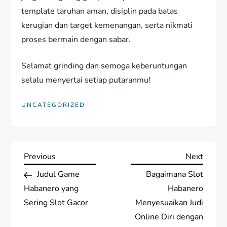
template taruhan aman, disiplin pada batas
kerugian dan target kemenangan, serta nikmati
proses bermain dengan sabar.
Selamat grinding dan semoga keberuntungan
selalu menyertai setiap putaranmu!
UNCATEGORIZED
P
Previous
Next
Previous
Next
Post
Post
Judul Game
Bagaimana Slot
o
Habanero yang
Habanero
s
Sering Slot Gacor
Menyesuaikan Judi
Online Diri dengan