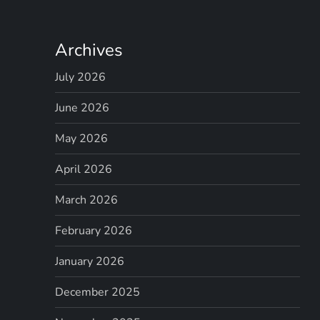
n
a
Archives
v
July 2026
i
June 2026
g
May 2026
April 2026
a
March 2026
t
February 2026
i
January 2026
o
December 2025
n