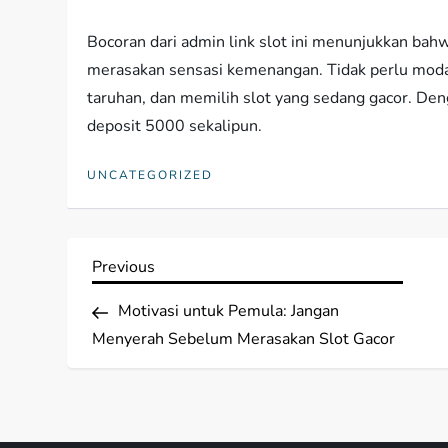
Bocoran dari admin link slot ini menunjukkan bahw
merasakan sensasi kemenangan. Tidak perlu modal
taruhan, dan memilih slot yang sedang gacor. Deng
deposit 5000 sekalipun.
UNCATEGORIZED
P
Previous
Previous
Post
o
Motivasi untuk Pemula: Jangan
Menyerah Sebelum Merasakan Slot Gacor
s
t