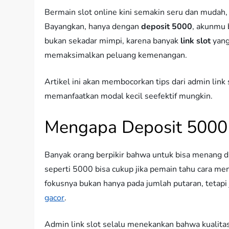
Bermain slot online kini semakin seru dan mudah, 
Bayangkan, hanya dengan
deposit 5000
, akunmu 
bukan sekadar mimpi, karena banyak
link slot
yang
memaksimalkan peluang kemenangan.
Artikel ini akan membocorkan tips dari admin link 
memanfaatkan modal kecil seefektif mungkin.
Mengapa Deposit 5000
Banyak orang berpikir bahwa untuk bisa menang di 
seperti 5000 bisa cukup jika pemain tahu cara me
fokusnya bukan hanya pada jumlah putaran, tetapi
gacor
.
Admin link slot selalu menekankan bahwa kualitas