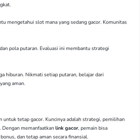
gkat.
antu mengetahui slot mana yang sedang gacor. Komunitas
dan pola putaran. Evaluasi ini membantu strategi
a hiburan. Nikmati setiap putaran, belajar dari
 yang aman.
untuk tetap gacor. Kuncinya adalah strategi, pemilihan
an. Dengan memanfaatkan
link gacor
, pemain bisa
onus, dan tetap aman secara finansial.