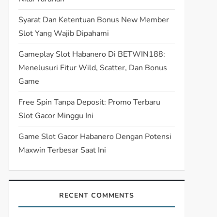
Syarat Dan Ketentuan Bonus New Member
Slot Yang Wajib Dipahami
Gameplay Slot Habanero Di BETWIN188:
Menelusuri Fitur Wild, Scatter, Dan Bonus
Game
Free Spin Tanpa Deposit: Promo Terbaru
Slot Gacor Minggu Ini
Game Slot Gacor Habanero Dengan Potensi
Maxwin Terbesar Saat Ini
RECENT COMMENTS