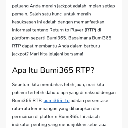
peluang Anda meraih jackpot adalah impian setiap
pemain. Salah satu kunci untuk meraih
kesuksesan ini adalah dengan memanfaatkan
informasi tentang Return to Player (RTP) di
platform seperti Bumi365. Bagaimana Bumi365
RTP dapat membantu Anda dalam berburu
jackpot? Mari kita jelajahi bersama!
Apa Itu Bumi365 RTP?
Sebelum kita membahas lebih jauh, mari kita
pahami terlebih dahulu apa yang dimaksud dengan
Bumi365 RTP.
bumi365 rtp
adalah persentase
rata-rata kemenangan yang diharapkan dari
permainan di platform Bumi365. Ini adalah
indikator penting yang menunjukkan seberapa