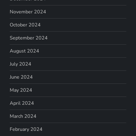
November 2024
October 2024
September 2024
August 2024
July 2024
June 2024
May 2024
April 2024
March 2024
February 2024