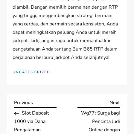
diambil. Dengan memilih permainan dengan RTP
yang tinggi, mengembangkan strategi bermain
yang cerdas, dan bermain secara konsisten, Anda
dapat meningkatkan peluang Anda untuk meraih
jackpot. Jadi, jangan ragu untuk memanfaatkan
pengetahuan Anda tentang Bumi365 RTP dalam
perjalanan berburu jackpot Anda selanjutnya!
UNCATEGORIZED
P
Previous
Next
Previous
Next
Post
Post
Slot Deposit
Wg77: Surga bagi
o
1000 via Dana:
Pencinta Judi
s
Pengalaman
Online dengan