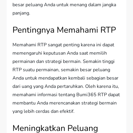
besar peluang Anda untuk menang dalam jangka
panjang.
Pentingnya Memahami RTP
Memahami RTP sangat penting karena ini dapat
memengaruhi keputusan Anda saat memilih
permainan dan strategi bermain. Semakin tinggi
RTP suatu permainan, semakin besar peluang
Anda untuk mendapatkan kembali sebagian besar
dari uang yang Anda pertaruhkan. Oleh karena itu,
memahami informasi tentang Bumi365 RTP dapat
membantu Anda merencanakan strategi bermain
yang lebih cerdas dan efektif.
Meningkatkan Peluang