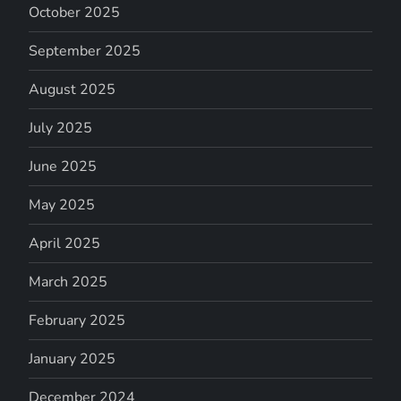
October 2025
September 2025
August 2025
July 2025
June 2025
May 2025
April 2025
March 2025
February 2025
January 2025
December 2024