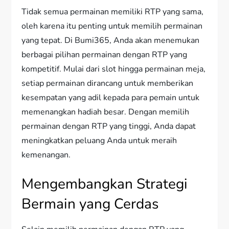
Tidak semua permainan memiliki RTP yang sama,
oleh karena itu penting untuk memilih permainan
yang tepat. Di Bumi365, Anda akan menemukan
berbagai pilihan permainan dengan RTP yang
kompetitif. Mulai dari slot hingga permainan meja,
setiap permainan dirancang untuk memberikan
kesempatan yang adil kepada para pemain untuk
memenangkan hadiah besar. Dengan memilih
permainan dengan RTP yang tinggi, Anda dapat
meningkatkan peluang Anda untuk meraih
kemenangan.
Mengembangkan Strategi
Bermain yang Cerdas