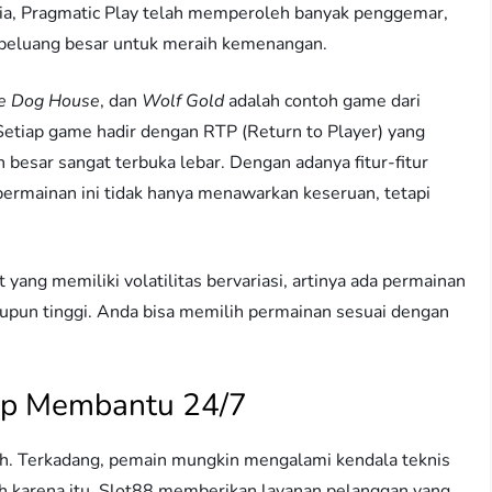
nesia, Pragmatic Play telah memperoleh banyak penggemar,
 peluang besar untuk meraih kemenangan.
e Dog House
, dan
Wolf Gold
adalah contoh game dari
Setiap game hadir dengan RTP (Return to Player) yang
besar sangat terbuka lebar. Dengan adanya fitur-fitur
 permainan ini tidak hanya menawarkan keseruan, tetapi
yang memiliki volatilitas bervariasi, artinya ada permainan
upun tinggi. Anda bisa memilih permainan sesuai dengan
ap Membantu 24/7
lah. Terkadang, pemain mungkin mengalami kendala teknis
eh karena itu, Slot88 memberikan layanan pelanggan yang