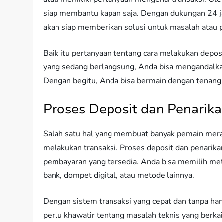
siap membantu kapan saja. Dengan dukungan 24 ja
akan siap memberikan solusi untuk masalah atau 
Baik itu pertanyaan tentang cara melakukan deposi
yang sedang berlangsung, Anda bisa mengandalkan
Dengan begitu, Anda bisa bermain dengan tenang t
Proses Deposit dan Penarik
Salah satu hal yang membuat banyak pemain mer
melakukan transaksi. Proses deposit dan penarik
pembayaran yang tersedia. Anda bisa memilih met
bank, dompet digital, atau metode lainnya.
Dengan sistem transaksi yang cepat dan tanpa ha
perlu khawatir tentang masalah teknis yang ber