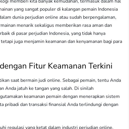
nologi memberi kita banyak kemudahan, termasuk dalam hal
rmainan yang sangat populer di kalangan pemain Indonesia
 dalam dunia perjudian online atau sudah berpengalaman,
ermainan menarik sekaligus memberikan rasa aman dan
rbaik di pasar perjudian Indonesia, yang tidak hanya
, tetapi juga menjamin keamanan dan kenyamanan bagi para
 dengan Fitur Keamanan Terkini
ikan saat bermain judi online. Sebagai pemain, tentu Anda
an Anda jatuh ke tangan yang salah. Di sinilah
engutamakan keamanan pemain dengan menerapkan sistem
 pribadi dan transaksi finansial Anda terlindungi dengan
hi regulasi yang ketat dalam industri perjudian online.