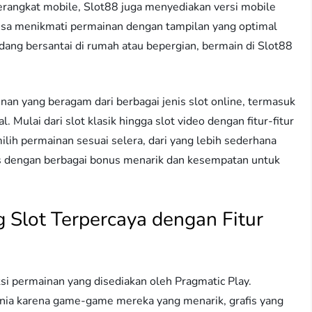
rangkat mobile, Slot88 juga menyediakan versi mobile
bisa menikmati permainan dengan tampilan yang optimal
ng bersantai di rumah atau bepergian, bermain di Slot88
nan yang beragam dari berbagai jenis slot online, termasuk
 Mulai dari slot klasik hingga slot video dengan fitur-fitur
lih permainan sesuai selera, dari yang lebih sederhana
ks dengan berbagai bonus menarik dan kesempatan untuk
 Slot Terpercaya dengan Fitur
ksi permainan yang disediakan oleh Pragmatic Play.
dunia karena game-game mereka yang menarik, grafis yang