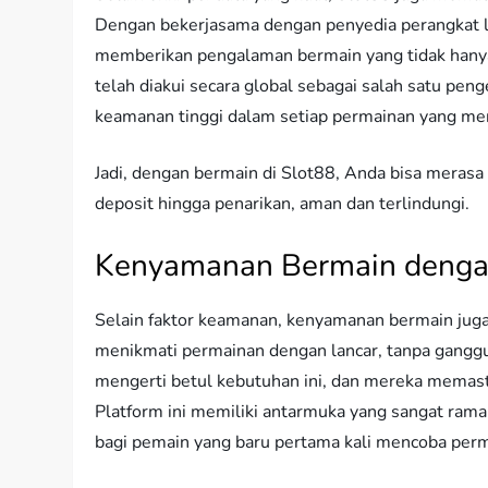
Dengan bekerjasama dengan penyedia perangkat lu
memberikan pengalaman bermain yang tidak hanya
telah diakui secara global sebagai salah satu p
keamanan tinggi dalam setiap permainan yang me
Jadi, dengan bermain di Slot88, Anda bisa merasa 
deposit hingga penarikan, aman dan terlindungi.
Kenyamanan Bermain denga
Selain faktor keamanan, kenyamanan bermain juga m
menikmati permainan dengan lancar, tanpa gangg
mengerti betul kebutuhan ini, dan mereka memast
Platform ini memiliki antarmuka yang sangat ra
bagi pemain yang baru pertama kali mencoba perma