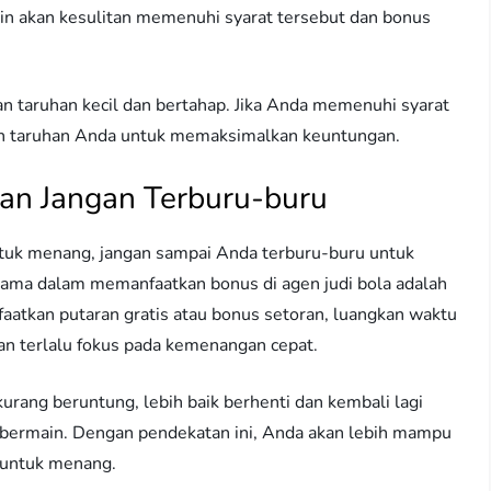
n akan kesulitan memenuhi syarat tersebut dan bonus
n taruhan kecil dan bertahap. Jika Anda memenuhi syarat
kan taruhan Anda untuk memaksimalkan keuntungan.
an Jangan Terburu-buru
tuk menang, jangan sampai Anda terburu-buru untuk
tama dalam memanfaatkan bonus di agen judi bola adalah
atkan putaran gratis atau bonus setoran, luangkan waktu
n terlalu fokus pada kemenangan cepat.
urang beruntung, lebih baik berhenti dan kembali lagi
 bermain. Dengan pendekatan ini, Anda akan lebih mampu
 untuk menang.