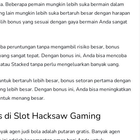
da. Beberapa pemain mungkin lebih suka bermain dalam
ng lain mungkin lebih suka bertaruh besar dengan harapan
ilih bonus yang sesuai dengan gaya bermain Anda sangat
ba peruntungan tanpa mengambil risiko besar, bonus
n yang sangat tepat. Dengan bonus ini, Anda bisa mencoba
 atau Stacked tanpa perlu mengeluarkan banyak uang.
ntuk bertaruh lebih besar, bonus setoran pertama dengan
g lebih besar. Dengan bonus ini, Anda bisa meningkatkan
untuk menang besar.
is di Slot Hacksaw Gaming
yak agen judi bola adalah putaran gratis. Banyak agen