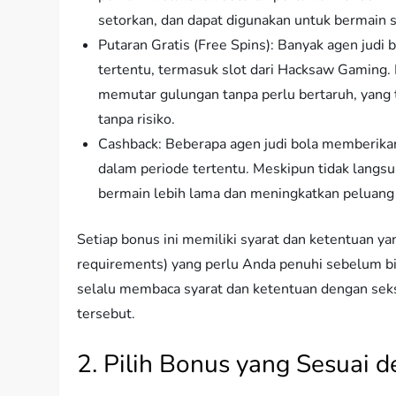
setorkan, dan dapat digunakan untuk bermain s
Putaran Gratis (Free Spins): Banyak agen judi
tertentu, termasuk slot dari Hacksaw Gaming.
memutar gulungan tanpa perlu bertaruh, yan
tanpa risiko.
Cashback: Beberapa agen judi bola memberik
dalam periode tertentu. Meskipun tidak lan
bermain lebih lama dan meningkatkan peluan
Setiap bonus ini memiliki syarat dan ketentuan y
requirements) yang perlu Anda penuhi sebelum bi
selalu membaca syarat dan ketentuan dengan se
tersebut.
2. Pilih Bonus yang Sesuai