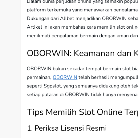
Dalam dunia perjudian online yang semakin popul
platform terkemuka yang menawarkan pengalaman
Dukungan dari Allbet menjadikan OBORWIN sebagai 
Artikel ini akan membahas cara memilih slot onl
menikmati pengalaman bermain dengan aman dan
OBORWIN: Keamanan dan Ku
OBORWIN bukan sekadar tempat bermain slot bias
permainan,
OBORWIN
telah berhasil mengumpulka
seperti Sgpslot, yang semuanya didukung oleh tek
setiap putaran di OBORWIN tidak hanya menyenang
Tips Memilih Slot Online T
1. Periksa Lisensi Resmi