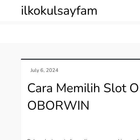
Skip
ilkokulsayfam
to
content
Cara Memilih Slot O
OBORWIN