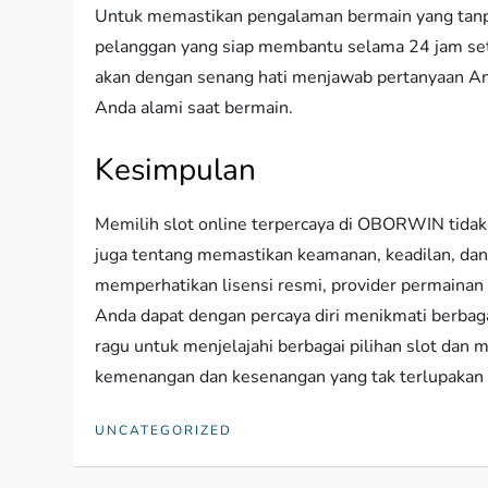
Untuk memastikan pengalaman bermain yang ta
pelanggan yang siap membantu selama 24 jam set
akan dengan senang hati menjawab pertanyaan 
Anda alami saat bermain.
Kesimpulan
Memilih slot online terpercaya di OBORWIN tidak
juga tentang memastikan keamanan, keadilan, da
memperhatikan lisensi resmi, provider permainan 
Anda dapat dengan percaya diri menikmati berbag
ragu untuk menjelajahi berbagai pilihan slot dan
kemenangan dan kesenangan yang tak terlupaka
UNCATEGORIZED