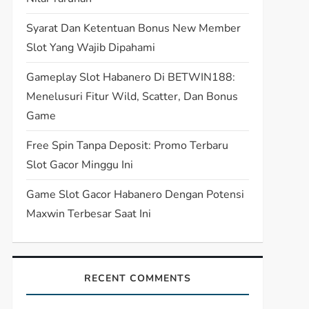
Syarat Dan Ketentuan Bonus New Member
Slot Yang Wajib Dipahami
Gameplay Slot Habanero Di BETWIN188:
Menelusuri Fitur Wild, Scatter, Dan Bonus
Game
Free Spin Tanpa Deposit: Promo Terbaru
Slot Gacor Minggu Ini
Game Slot Gacor Habanero Dengan Potensi
Maxwin Terbesar Saat Ini
RECENT COMMENTS