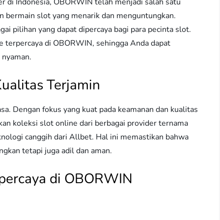
er di Indonesia, OBORWIN telah menjadi salah satu
 bermain slot yang menarik dan menguntungkan.
pilihan yang dapat dipercaya bagi para pecinta slot.
ine terpercaya di OBORWIN, sehingga Anda dapat
 nyaman.
alitas Terjamin
a. Dengan fokus yang kuat pada keamanan dan kualitas
n koleksi slot online dari berbagai provider ternama
nologi canggih dari Allbet. Hal ini memastikan bahwa
kan tetapi juga adil dan aman.
erpercaya di OBORWIN