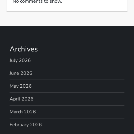
No comments to show.
Archives
July 2026
June 2026
May 2026
April 2026
March 2026
February 2026