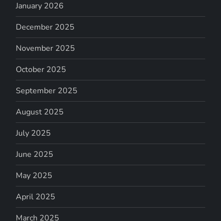
January 2026
December 2025
November 2025
October 2025
September 2025
August 2025
July 2025
June 2025
May 2025
April 2025
March 2025