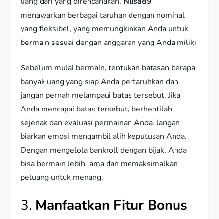
uang dari yang direncanakan.
Nusa89
menawarkan berbagai taruhan dengan nominal
yang fleksibel, yang memungkinkan Anda untuk
bermain sesuai dengan anggaran yang Anda miliki.
Sebelum mulai bermain, tentukan batasan berapa
banyak uang yang siap Anda pertaruhkan dan
jangan pernah melampaui batas tersebut. Jika
Anda mencapai batas tersebut, berhentilah
sejenak dan evaluasi permainan Anda. Jangan
biarkan emosi mengambil alih keputusan Anda.
Dengan mengelola bankroll dengan bijak, Anda
bisa bermain lebih lama dan memaksimalkan
peluang untuk menang.
3.
Manfaatkan Fitur Bonus