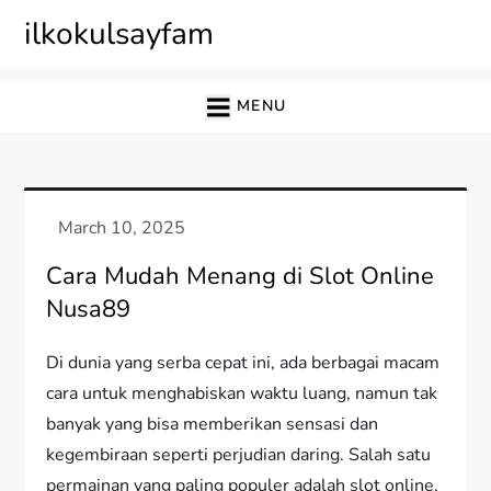
Skip
ilkokulsayfam
to
content
MENU
Cara Mudah Menang di Slot Online
Nusa89
Di dunia yang serba cepat ini, ada berbagai macam
cara untuk menghabiskan waktu luang, namun tak
banyak yang bisa memberikan sensasi dan
kegembiraan seperti perjudian daring. Salah satu
permainan yang paling populer adalah slot online,