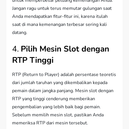
untuk memperbesar peluang kemenangan Anda.
Jangan ragu untuk terus memutar gulungan saat
Anda mendapatkan fitur-fitur ini, karena itulah
saat di mana kemenangan terbesar sering kali
datang.
4.
Pilih Mesin Slot dengan
RTP Tinggi
RTP (Return to Player) adalah persentase teoretis
dari jumlah taruhan yang dikembalikan kepada
pemain dalam jangka panjang. Mesin slot dengan
RTP yang tinggi cenderung memberikan
pengembalian yang lebih baik bagi pemain.
Sebelum memilih mesin slot, pastikan Anda
memeriksa RTP dari mesin tersebut.