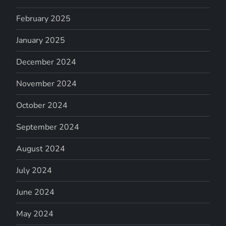
February 2025
January 2025
December 2024
November 2024
October 2024
September 2024
August 2024
July 2024
June 2024
May 2024