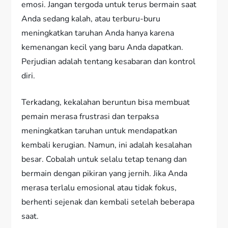
emosi. Jangan tergoda untuk terus bermain saat
Anda sedang kalah, atau terburu-buru
meningkatkan taruhan Anda hanya karena
kemenangan kecil yang baru Anda dapatkan.
Perjudian adalah tentang kesabaran dan kontrol
diri.
Terkadang, kekalahan beruntun bisa membuat
pemain merasa frustrasi dan terpaksa
meningkatkan taruhan untuk mendapatkan
kembali kerugian. Namun, ini adalah kesalahan
besar. Cobalah untuk selalu tetap tenang dan
bermain dengan pikiran yang jernih. Jika Anda
merasa terlalu emosional atau tidak fokus,
berhenti sejenak dan kembali setelah beberapa
saat.