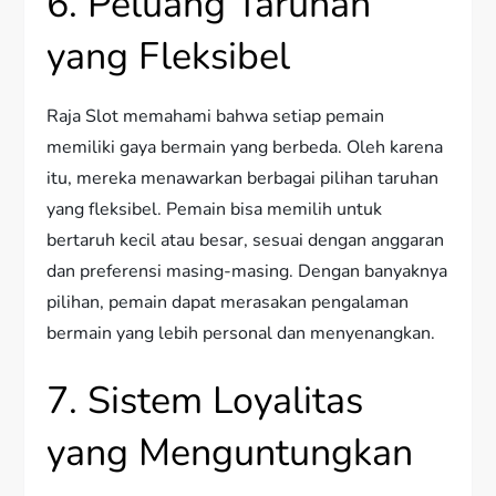
6. Peluang Taruhan
yang Fleksibel
Raja Slot memahami bahwa setiap pemain
memiliki gaya bermain yang berbeda. Oleh karena
itu, mereka menawarkan berbagai pilihan taruhan
yang fleksibel. Pemain bisa memilih untuk
bertaruh kecil atau besar, sesuai dengan anggaran
dan preferensi masing-masing. Dengan banyaknya
pilihan, pemain dapat merasakan pengalaman
bermain yang lebih personal dan menyenangkan.
7. Sistem Loyalitas
yang Menguntungkan