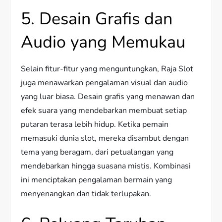
5. Desain Grafis dan
Audio yang Memukau
Selain fitur-fitur yang menguntungkan, Raja Slot
juga menawarkan pengalaman visual dan audio
yang luar biasa. Desain grafis yang menawan dan
efek suara yang mendebarkan membuat setiap
putaran terasa lebih hidup. Ketika pemain
memasuki dunia slot, mereka disambut dengan
tema yang beragam, dari petualangan yang
mendebarkan hingga suasana mistis. Kombinasi
ini menciptakan pengalaman bermain yang
menyenangkan dan tidak terlupakan.