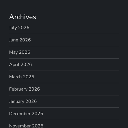
Archives
July 2026
June 2026
May 2026
April 2026
March 2026
February 2026
January 2026
December 2025
November 2025