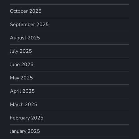
October 2025
September 2025
August 2025
July 2025
June 2025
May 2025
April 2025
March 2025
February 2025
January 2025