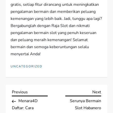
gratis, setiap fitur dirancang untuk meningkatkan
pengalaman bermain dan memberikan peluang
kemenangan yang lebih baik. Jadi, tunggu apa lagi?
Bergabunglah dengan Raja Slot dan nikmati
pengalaman bermain slot yang penuh keseruan
dan peluang meraih kemenangan! Selamat
bermain dan semoga keberuntungan selalu
menyertai Anda!
UNCATEGORIZED
P
Previous
Next
Previous
Next
Post
Post
Menara4D
Serunya Bermain
o
Daftar: Cara
Slot Habanero