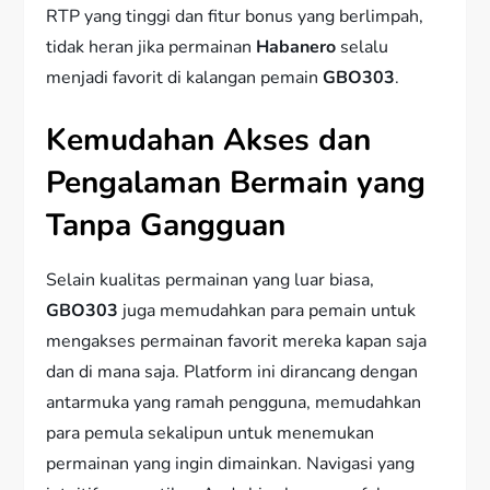
RTP yang tinggi dan fitur bonus yang berlimpah,
tidak heran jika permainan
Habanero
selalu
menjadi favorit di kalangan pemain
GBO303
.
Kemudahan Akses dan
Pengalaman Bermain yang
Tanpa Gangguan
Selain kualitas permainan yang luar biasa,
GBO303
juga memudahkan para pemain untuk
mengakses permainan favorit mereka kapan saja
dan di mana saja. Platform ini dirancang dengan
antarmuka yang ramah pengguna, memudahkan
para pemula sekalipun untuk menemukan
permainan yang ingin dimainkan. Navigasi yang