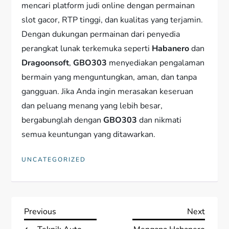
mencari platform judi online dengan permainan
slot gacor, RTP tinggi, dan kualitas yang terjamin.
Dengan dukungan permainan dari penyedia
perangkat lunak terkemuka seperti
Habanero
dan
Dragoonsoft
,
GBO303
menyediakan pengalaman
bermain yang menguntungkan, aman, dan tanpa
gangguan. Jika Anda ingin merasakan keseruan
dan peluang menang yang lebih besar,
bergabunglah dengan
GBO303
dan nikmati
semua keuntungan yang ditawarkan.
UNCATEGORIZED
P
Previous
Next
Previous
Next
Post
Post