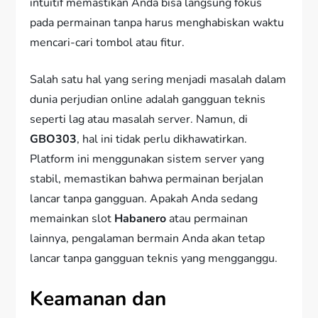
intuitif memastikan Anda bisa langsung fokus
pada permainan tanpa harus menghabiskan waktu
mencari-cari tombol atau fitur.
Salah satu hal yang sering menjadi masalah dalam
dunia perjudian online adalah gangguan teknis
seperti lag atau masalah server. Namun, di
GBO303
, hal ini tidak perlu dikhawatirkan.
Platform ini menggunakan sistem server yang
stabil, memastikan bahwa permainan berjalan
lancar tanpa gangguan. Apakah Anda sedang
memainkan slot
Habanero
atau permainan
lainnya, pengalaman bermain Anda akan tetap
lancar tanpa gangguan teknis yang mengganggu.
Keamanan dan