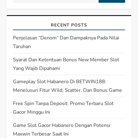
i
g
RECENT POSTS
a
Penjelasan “Denom” Dan Dampaknya Pada Nilai
t
Taruhan
Syarat Dan Ketentuan Bonus New Member Slot
i
Yang Wajib Dipahami
o
Gameplay Slot Habanero Di BETWIN188:
n
Menelusuri Fitur Wild, Scatter, Dan Bonus Game
Free Spin Tanpa Deposit: Promo Terbaru Slot
Gacor Minggu Ini
Game Slot Gacor Habanero Dengan Potensi
Maxwin Terbesar Saat Ini