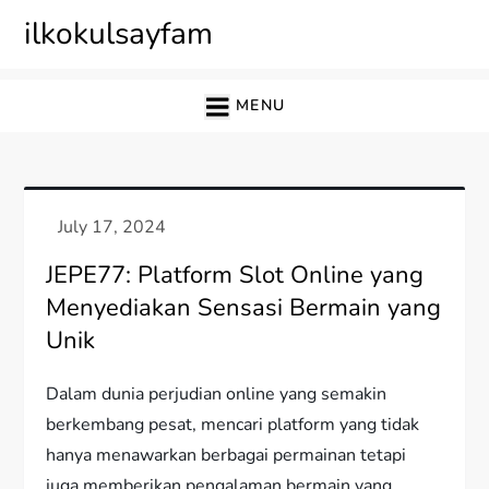
Skip
ilkokulsayfam
to
content
MENU
JEPE77: Platform Slot Online yang
Menyediakan Sensasi Bermain yang
Unik
Dalam dunia perjudian online yang semakin
berkembang pesat, mencari platform yang tidak
hanya menawarkan berbagai permainan tetapi
juga memberikan pengalaman bermain yang