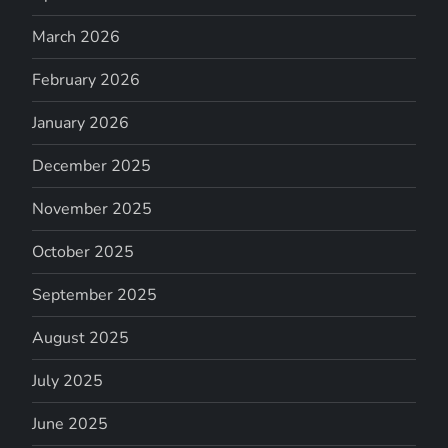
March 2026
February 2026
January 2026
December 2025
November 2025
October 2025
September 2025
August 2025
July 2025
June 2025