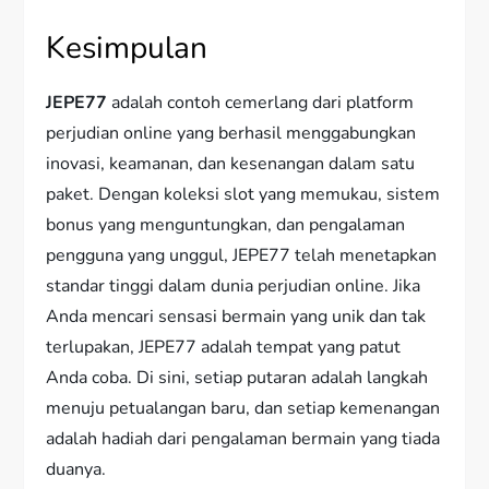
Kesimpulan
JEPE77
adalah contoh cemerlang dari platform
perjudian online yang berhasil menggabungkan
inovasi, keamanan, dan kesenangan dalam satu
paket. Dengan koleksi slot yang memukau, sistem
bonus yang menguntungkan, dan pengalaman
pengguna yang unggul, JEPE77 telah menetapkan
standar tinggi dalam dunia perjudian online. Jika
Anda mencari sensasi bermain yang unik dan tak
terlupakan, JEPE77 adalah tempat yang patut
Anda coba. Di sini, setiap putaran adalah langkah
menuju petualangan baru, dan setiap kemenangan
adalah hadiah dari pengalaman bermain yang tiada
duanya.