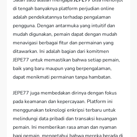
Salah satu alasan mengapa
JEPE77
bisa menonjol
di tengah banyaknya platform perjudian online
adalah pendekatannya terhadap pengalaman
pengguna. Dengan antarmuka yang intuitif dan
mudah digunakan, pemain dapat dengan mudah
menavigasi berbagai fitur dan permainan yang
ditawarkan. Ini adalah bagian dari komitmen
JEPE77 untuk memastikan bahwa setiap pemain,
baik yang baru maupun yang berpengalaman,
dapat menikmati permainan tanpa hambatan.
JEPE77 juga membedakan dirinya dengan fokus
pada keamanan dan kepercayaan. Platform ini
menggunakan teknologi enkripsi terbaru untuk
melindungi data pribadi dan transaksi keuangan
pemain. Ini memberikan rasa aman dan nyaman
bagi pemain, mengetahui bahwa mereka berada di