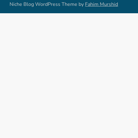
Niche Blog WordPress Theme by
Fahim Murshid