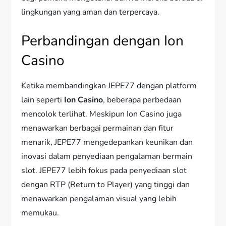
lingkungan yang aman dan terpercaya.
Perbandingan dengan Ion
Casino
Ketika membandingkan JEPE77 dengan platform
lain seperti
Ion Casino
, beberapa perbedaan
mencolok terlihat. Meskipun Ion Casino juga
menawarkan berbagai permainan dan fitur
menarik, JEPE77 mengedepankan keunikan dan
inovasi dalam penyediaan pengalaman bermain
slot. JEPE77 lebih fokus pada penyediaan slot
dengan RTP (Return to Player) yang tinggi dan
menawarkan pengalaman visual yang lebih
memukau.