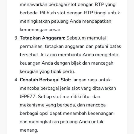
menawarkan berbagai slot dengan RTP yang
berbeda. Pilihlah slot dengan RTP tinggi untuk
meningkatkan peluang Anda mendapatkan
kemenangan besar.
Tetapkan Anggaran:
Sebelum memulai
permainan, tetapkan anggaran dan patuhi batas
tersebut. Ini akan membantu Anda mengelola
keuangan Anda dengan bijak dan mencegah
kerugian yang tidak perlu.
Cobalah Berbagai Slot:
Jangan ragu untuk
mencoba berbagai jenis slot yang ditawarkan
JEPE77. Setiap slot memiliki fitur dan
mekanisme yang berbeda, dan mencoba
berbagai opsi dapat menambah kesenangan
dan meningkatkan peluang Anda untuk
menang.