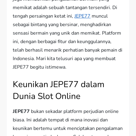
memikat adalah sebuah tantangan tersendiri. Di
tengah persaingan ketat ini,
JEPE77
muncul
sebagai bintang yang bersinar, menghadirkan
sensasi bermain yang unik dan memikat. Platform
ini, dengan berbagai fitur dan keunggulannya,
telah berhasil menarik perhatian banyak pemain di
Indonesia. Mari kita telusuri apa yang membuat
JEPE77 begitu istimewa.
Keunikan JEPE77 dalam
Dunia Slot Online
JEPE77
bukan sekadar platform perjudian online
biasa. Ini adalah tempat di mana inovasi dan
keunikan bertemu untuk menciptakan pengalaman