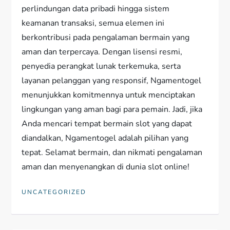
perlindungan data pribadi hingga sistem
keamanan transaksi, semua elemen ini
berkontribusi pada pengalaman bermain yang
aman dan terpercaya. Dengan lisensi resmi,
penyedia perangkat lunak terkemuka, serta
layanan pelanggan yang responsif, Ngamentogel
menunjukkan komitmennya untuk menciptakan
lingkungan yang aman bagi para pemain. Jadi, jika
Anda mencari tempat bermain slot yang dapat
diandalkan, Ngamentogel adalah pilihan yang
tepat. Selamat bermain, dan nikmati pengalaman
aman dan menyenangkan di dunia slot online!
UNCATEGORIZED