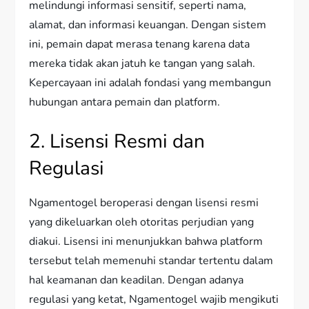
melindungi informasi sensitif, seperti nama,
alamat, dan informasi keuangan. Dengan sistem
ini, pemain dapat merasa tenang karena data
mereka tidak akan jatuh ke tangan yang salah.
Kepercayaan ini adalah fondasi yang membangun
hubungan antara pemain dan platform.
2. Lisensi Resmi dan
Regulasi
Ngamentogel beroperasi dengan lisensi resmi
yang dikeluarkan oleh otoritas perjudian yang
diakui. Lisensi ini menunjukkan bahwa platform
tersebut telah memenuhi standar tertentu dalam
hal keamanan dan keadilan. Dengan adanya
regulasi yang ketat, Ngamentogel wajib mengikuti