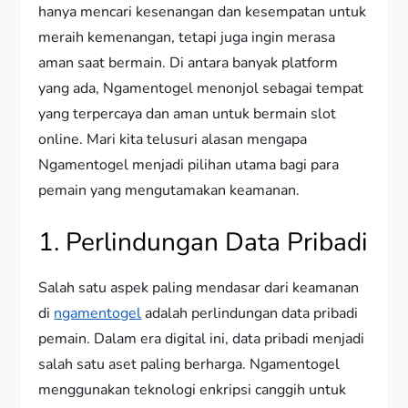
hanya mencari kesenangan dan kesempatan untuk
meraih kemenangan, tetapi juga ingin merasa
aman saat bermain. Di antara banyak platform
yang ada, Ngamentogel menonjol sebagai tempat
yang terpercaya dan aman untuk bermain slot
online. Mari kita telusuri alasan mengapa
Ngamentogel menjadi pilihan utama bagi para
pemain yang mengutamakan keamanan.
1. Perlindungan Data Pribadi
Salah satu aspek paling mendasar dari keamanan
di
ngamentogel
adalah perlindungan data pribadi
pemain. Dalam era digital ini, data pribadi menjadi
salah satu aset paling berharga. Ngamentogel
menggunakan teknologi enkripsi canggih untuk