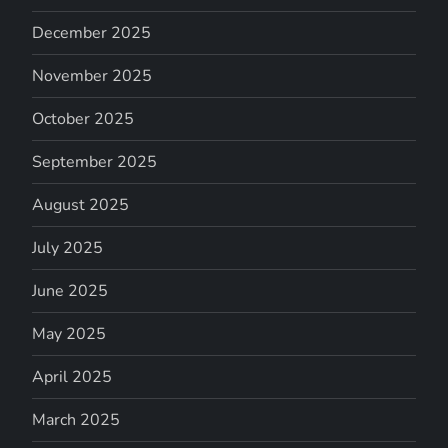
December 2025
November 2025
October 2025
September 2025
August 2025
July 2025
June 2025
May 2025
April 2025
March 2025