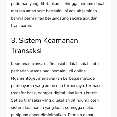
pedoman yang ditetapkan, sehingga pemain dapat
merasa aman saat bermain. Ini adalah jaminan
bahwa permainan berlangsung secara adil dan
transparan.
3. Sistem Keamanan
Transaksi
Keamanan transaksi finansial adalah salah satu
perhatian utama bagi pemain judi online.
Ngamentogel menawarkan berbagai metode
pembayaran yang aman dan terpercaya, termasuk
transfer bank, dompet digital, dan kartu kredit.
Setiap transaksi yang dilakukan dilindungi oleh
sistem keamanan yang kuat, sehingga risiko
penipuan dapat diminimalkan. Pemain dapat