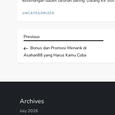
kesenangan dalam taruhan daring, Dalang 69 Slot 
UNCATEGORIZED
P
Previous
Previous
Post
o
Bonus dan Promosi Menarik di
Asahan88 yang Harus Kamu Coba
s
t
n
a
Archives
v
July 2026