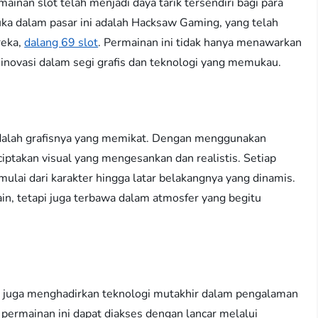
mainan slot telah menjadi daya tarik tersendiri bagi para
uka dalam pasar ini adalah Hacksaw Gaming, yang telah
reka,
dalang 69 slot
. Permainan ini tidak hanya menawarkan
 inovasi dalam segi grafis dan teknologi yang memukau.
adalah grafisnya yang memikat. Dengan menggunakan
ptakan visual yang mengesankan dan realistis. Setiap
 mulai dari karakter hingga latar belakangnya yang dinamis.
n, tetapi juga terbawa dalam atmosfer yang begitu
ot juga menghadirkan teknologi mutakhir dalam pengalaman
rmainan ini dapat diakses dengan lancar melalui