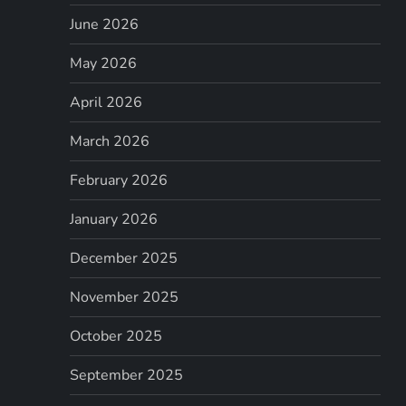
i
June 2026
g
May 2026
April 2026
a
March 2026
t
February 2026
i
January 2026
o
December 2025
n
November 2025
October 2025
September 2025