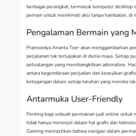
berbagai perangkat, termasuk komputer desktop d
pemain untuk menikmati aksi tanpa hambatan, di
Pengalaman Bermain yang 
Pramoedya Ananta Toer akan menggambarkan pen
perjalanan tak terlupakan di dunia maya. Setiap p
petualangan yang membangkitkan adrenaline. Hac
antara kegembiraan perjudian dan keasyikan graf
ketegangan dalam setiap taruhan yang mereka lak
Antarmuka User-Friendly
Penting bagi sebuah permainan judi online untuk
tidak hanya menonjol dalam hal grafis dan tekno
Gaming memastikan bahwa navigasi dalam permain