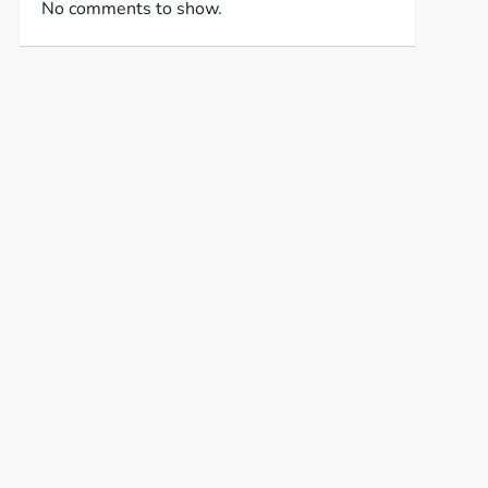
No comments to show.