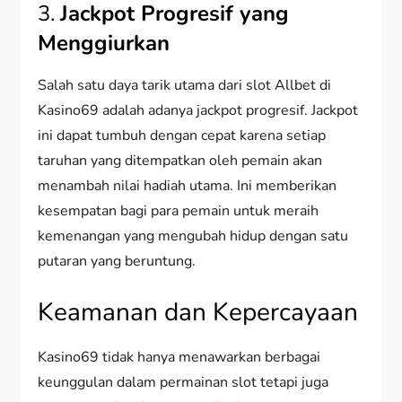
3.
Jackpot Progresif yang
Menggiurkan
Salah satu daya tarik utama dari slot Allbet di
Kasino69 adalah adanya jackpot progresif. Jackpot
ini dapat tumbuh dengan cepat karena setiap
taruhan yang ditempatkan oleh pemain akan
menambah nilai hadiah utama. Ini memberikan
kesempatan bagi para pemain untuk meraih
kemenangan yang mengubah hidup dengan satu
putaran yang beruntung.
Keamanan dan Kepercayaan
Kasino69 tidak hanya menawarkan berbagai
keunggulan dalam permainan slot tetapi juga