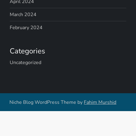
April 2024
March 2024
February 2024
Categories
Uncategorized
Niche Blog WordPress Theme by
Fahim Murshid