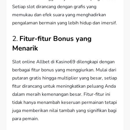
Setiap slot dirancang dengan grafis yang
memukau dan efek suara yang menghadirkan
pengalaman bermain yang lebih hidup dan imersif.
2.
Fitur-fitur Bonus yang
Menarik
Slot online Allbet di Kasino69 dilengkapi dengan
berbagai fitur bonus yang menggiurkan. Mulai dari
putaran gratis hingga multiplier yang besar, setiap
fitur dirancang untuk meningkatkan peluang Anda
dalam meraih kemenangan besar. Fitur-fitur ini
tidak hanya menambah keseruan permainan tetapi
juga memberikan nilai tambah yang signifikan bagi
para pemain.