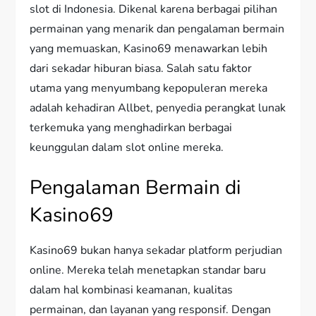
slot di Indonesia. Dikenal karena berbagai pilihan
permainan yang menarik dan pengalaman bermain
yang memuaskan, Kasino69 menawarkan lebih
dari sekadar hiburan biasa. Salah satu faktor
utama yang menyumbang kepopuleran mereka
adalah kehadiran Allbet, penyedia perangkat lunak
terkemuka yang menghadirkan berbagai
keunggulan dalam slot online mereka.
Pengalaman Bermain di
Kasino69
Kasino69 bukan hanya sekadar platform perjudian
online. Mereka telah menetapkan standar baru
dalam hal kombinasi keamanan, kualitas
permainan, dan layanan yang responsif. Dengan