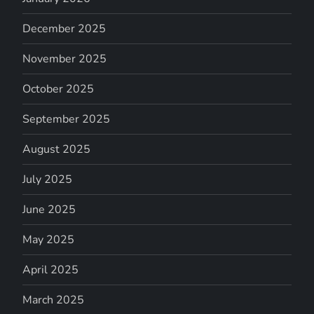
December 2025
November 2025
October 2025
September 2025
August 2025
July 2025
June 2025
May 2025
April 2025
March 2025