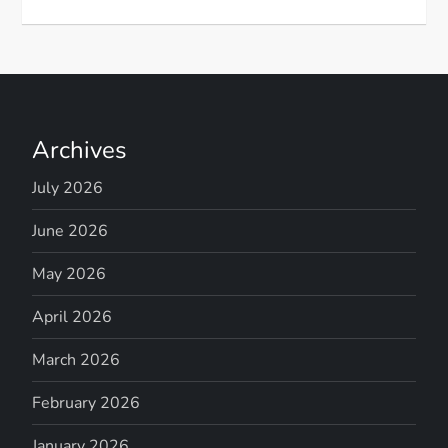
Archives
July 2026
June 2026
May 2026
April 2026
March 2026
February 2026
January 2026