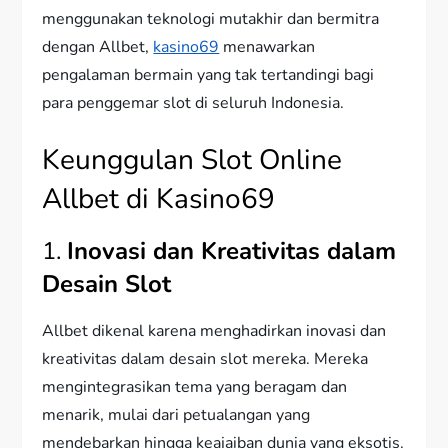
menggunakan teknologi mutakhir dan bermitra
dengan Allbet,
kasino69
menawarkan
pengalaman bermain yang tak tertandingi bagi
para penggemar slot di seluruh Indonesia.
Keunggulan Slot Online
Allbet di Kasino69
1.
Inovasi dan Kreativitas dalam
Desain Slot
Allbet dikenal karena menghadirkan inovasi dan
kreativitas dalam desain slot mereka. Mereka
mengintegrasikan tema yang beragam dan
menarik, mulai dari petualangan yang
mendebarkan hingga keajaiban dunia yang eksotis.