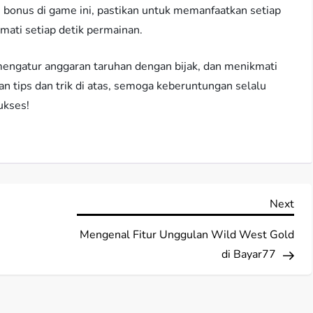
bonus di game ini, pastikan untuk memanfaatkan setiap
kmati setiap detik permainan.
mengatur anggaran taruhan dengan bijak, dan menikmati
an tips dan trik di atas, semoga keberuntungan selalu
ukses!
Nex
Next
Pos
Mengenal Fitur Unggulan Wild West Gold
di Bayar77