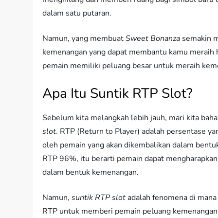
dalam satu putaran.
Namun, yang membuat
Sweet Bonanza
semakin me
kemenangan yang dapat membantu kamu meraih h
pemain memiliki peluang besar untuk meraih ke
Apa Itu Suntik RTP Slot?
Sebelum kita melangkah lebih jauh, mari kita bah
slot
. RTP (Return to Player) adalah persentase 
oleh pemain yang akan dikembalikan dalam bentuk
RTP 96%, itu berarti pemain dapat mengharapkan 
dalam bentuk kemenangan.
Namun,
suntik RTP slot
adalah fenomena di mana 
RTP untuk memberi pemain peluang kemenangan y