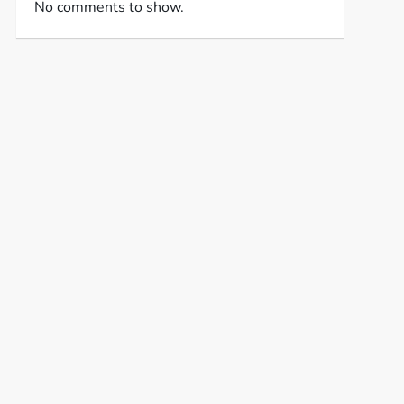
No comments to show.