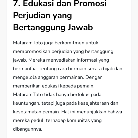
7. Edukasi dan Promosi
Perjudian yang
Bertanggung Jawab
MataramToto juga berkomitmen untuk
mempromosikan perjudian yang bertanggung
jawab. Mereka menyediakan informasi yang
bermanfaat tentang cara bermain secara bijak dan
mengelola anggaran permainan. Dengan
memberikan edukasi kepada pemain,
MataramToto tidak hanya berfokus pada
keuntungan, tetapi juga pada kesejahteraan dan
keselamatan pemain. Hal ini menunjukkan bahwa
mereka peduli terhadap komunitas yang
dibangunnya.