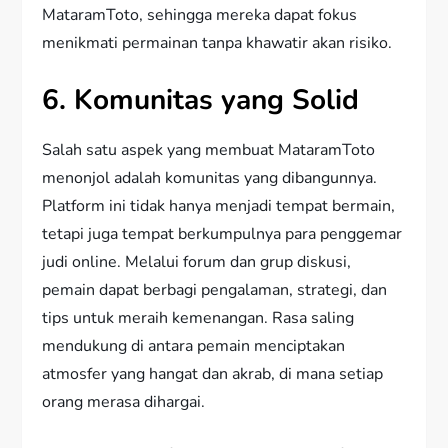
MataramToto, sehingga mereka dapat fokus
menikmati permainan tanpa khawatir akan risiko.
6. Komunitas yang Solid
Salah satu aspek yang membuat MataramToto
menonjol adalah komunitas yang dibangunnya.
Platform ini tidak hanya menjadi tempat bermain,
tetapi juga tempat berkumpulnya para penggemar
judi online. Melalui forum dan grup diskusi,
pemain dapat berbagi pengalaman, strategi, dan
tips untuk meraih kemenangan. Rasa saling
mendukung di antara pemain menciptakan
atmosfer yang hangat dan akrab, di mana setiap
orang merasa dihargai.