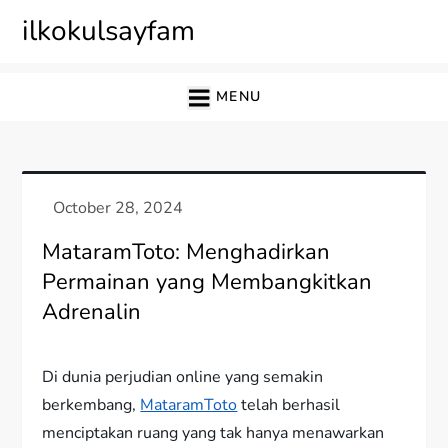
Skip
ilkokulsayfam
to
content
MENU
MataramToto: Menghadirkan
Permainan yang Membangkitkan
Adrenalin
Di dunia perjudian online yang semakin
berkembang,
MataramToto
telah berhasil
menciptakan ruang yang tak hanya menawarkan