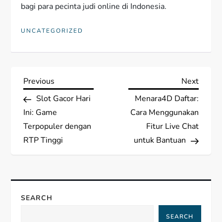
bagi para pecinta judi online di Indonesia.
UNCATEGORIZED
P
Previous
Next
Previous
Next
Post
Post
Slot Gacor Hari
Menara4D Daftar:
o
Ini: Game
Cara Menggunakan
s
Terpopuler dengan
Fitur Live Chat
RTP Tinggi
untuk Bantuan
t
n
a
SEARCH
SEARCH