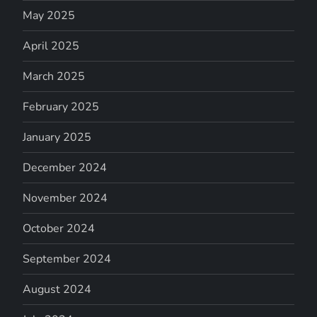
May 2025
April 2025
March 2025
February 2025
January 2025
December 2024
November 2024
October 2024
September 2024
August 2024