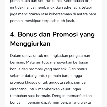
pemain lain dari seluruh dunia. Keberadaan fitur
ini tidak hanya membangkitkan adrenalin, tetapi
juga menciptakan rasa kebersamaan di antara para
pemain, meskipun terpisah oleh jarak.
4. Bonus dan Promosi yang
Menggiurkan
Dalam upaya untuk meningkatkan pengalaman
bermain, MataramToto menawarkan berbagai
bonus dan promosi yang menarik. Dari bonus
selamat datang untuk pemain baru hingga
promosi khusus untuk anggota setia, semua ini
dirancang untuk memberikan keuntungan
tambahan saat bermain. Dengan memanfaatkan
bonus ini, pemain dapat memperpanjang waktu