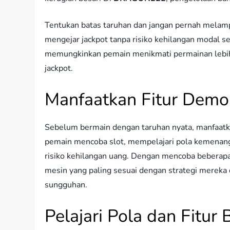
Tentukan batas taruhan dan jangan pernah melampa
mengejar jackpot tanpa risiko kehilangan modal sec
memungkinkan pemain menikmati permainan lebi
jackpot.
Manfaatkan Fitur Demo
Sebelum bermain dengan taruhan nyata, manfaatk
pemain mencoba slot, mempelajari pola kemenan
risiko kehilangan uang. Dengan mencoba beberapa
mesin yang paling sesuai dengan strategi mereka
sungguhan.
Pelajari Pola dan Fitur