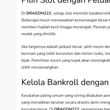
Pilih Slot dengan Pelu
Di
DRAGON222
, setiap slot memiliki karakteri
Beberapa mesin menawarkan kemenangan besar tapi
memberi hadiah kecil hingga menengah. Pemain pe
modal yang dimiliki.
Jika targetnya adalah jackpot besar, pilih mesin d
bermain yang lebih konsisten dan minim risiko, me
bijak. Pemilihan mesin yang tepat akan meningk
lebih menyenangkan.
Kelola Bankroll dengan 
Kesalahan paling umum yang sering dilakukan pem
yang menaikkan taruhan secara drastis demi menge
kerugian besar. Di
DRAGON222
, pengelolaan ban