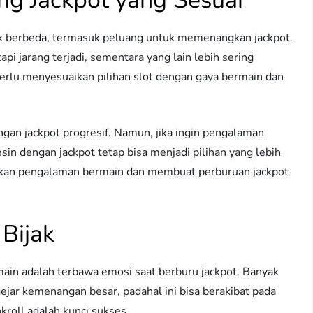
ang Jackpot yang Sesuai
stik berbeda, termasuk peluang untuk memenangkan jackpot.
 jarang terjadi, sementara yang lain lebih sering
rlu menyesuaikan pilihan slot dengan gaya bermain dan
engan jackpot progresif. Namun, jika ingin pengalaman
sin dengan jackpot tetap bisa menjadi pilihan yang lebih
atkan pengalaman bermain dan membuat perburuan jackpot
Bijak
ain adalah terbawa emosi saat berburu jackpot. Banyak
jar kemenangan besar, padahal ini bisa berakibat pada
kroll adalah kunci sukses.