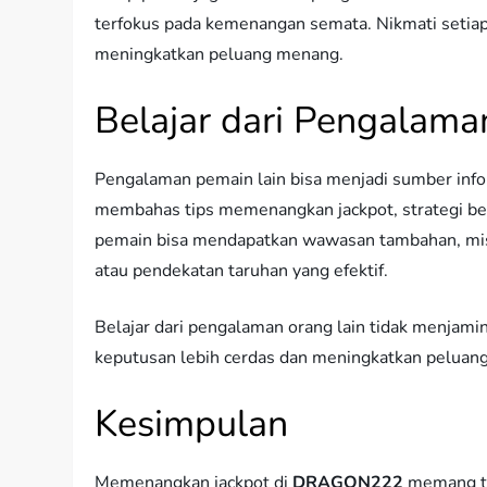
terfokus pada kemenangan semata. Nikmati setiap p
meningkatkan peluang menang.
Belajar dari Pengalama
Pengalaman pemain lain bisa menjadi sumber info
membahas tips memenangkan jackpot, strategi be
pemain bisa mendapatkan wawasan tambahan, mis
atau pendekatan taruhan yang efektif.
Belajar dari pengalaman orang lain tidak menja
keputusan lebih cerdas dan meningkatkan peluang
Kesimpulan
Memenangkan jackpot di
DRAGON222
memang te