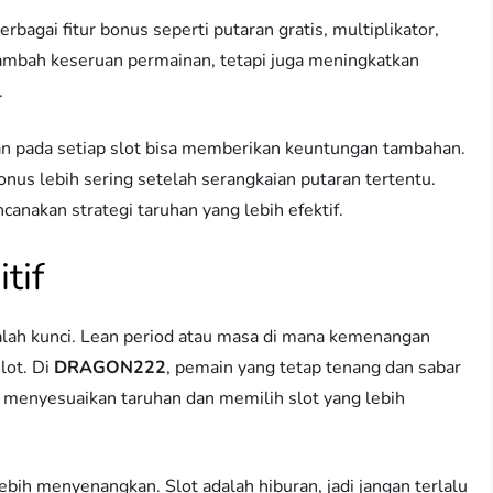
rbagai fitur bonus seperti putaran gratis, multiplikator,
enambah keseruan permainan, tetapi juga meningkatkan
.
an pada setiap slot bisa memberikan keuntungan tambahan.
us lebih sering setelah serangkaian putaran tertentu.
anakan strategi taruhan yang lebih efektif.
tif
adalah kunci. Lean period atau masa di mana kemenangan
lot. Di
DRAGON222
, pemain yang tetap tenang dan sabar
 menyesuaikan taruhan dan memilih slot yang lebih
bih menyenangkan. Slot adalah hiburan, jadi jangan terlalu