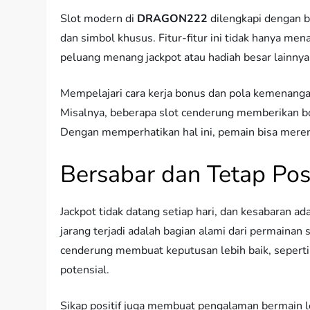
Slot modern di
DRAGON222
dilengkapi dengan be
dan simbol khusus. Fitur-fitur ini tidak hanya m
peluang menang jackpot atau hadiah besar lainnya
Mempelajari cara kerja bonus dan pola kemenang
Misalnya, beberapa slot cenderung memberikan bon
Dengan memperhatikan hal ini, pemain bisa merenc
Bersabar dan Tetap Posi
Jackpot tidak datang setiap hari, dan kesabaran 
jarang terjadi adalah bagian alami dari permainan s
cenderung membuat keputusan lebih baik, seperti
potensial.
Sikap positif juga membuat pengalaman bermain le