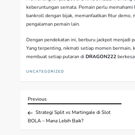
keberuntungan semata. Pemain perlu memahami ko
bankroll dengan bijak, memanfaatkan fitur demo, m
pengalaman pemain lain.
Dengan pendekatan ini, berburu jackpot menjadi p
Yang terpenting, nikmati setiap momen bermain, k
membuat setiap putaran di
DRAGON222
berkesa
UNCATEGORIZED
P
Previous
Previous
Post
o
Strategi Split vs Martingale di Slot
BOLA – Mana Lebih Baik?
s