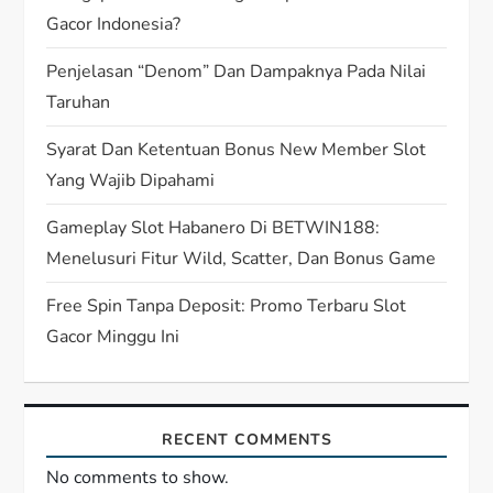
t
Gacor Indonesia?
Penjelasan “Denom” Dan Dampaknya Pada Nilai
i
Taruhan
o
Syarat Dan Ketentuan Bonus New Member Slot
n
Yang Wajib Dipahami
Gameplay Slot Habanero Di BETWIN188:
Menelusuri Fitur Wild, Scatter, Dan Bonus Game
Free Spin Tanpa Deposit: Promo Terbaru Slot
Gacor Minggu Ini
RECENT COMMENTS
No comments to show.