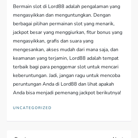
Bermain slot di Lord88 adalah pengalaman yang
mengasyikkan dan menguntungkan. Dengan
berbagai pilihan permainan slot yang menarik,
jackpot besar yang menggiurkan, fitur bonus yang
mengasyikkan, grafis dan suara yang
mengesankan, akses mudah dari mana saja, dan
keamanan yang terjamin, Lord88 adalah tempat
terbaik bagi para penggemar slot untuk mencari
keberuntungan. Jadi, jangan ragu untuk mencoba
peruntungan Anda di Lord88 dan lihat apakah
Anda bisa menjadi pemenang jackpot berikutnya!
UNCATEGORIZED