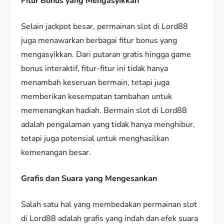
Fitur Bonus yang Mengasyikkan
Selain jackpot besar, permainan slot di Lord88
juga menawarkan berbagai fitur bonus yang
mengasyikkan. Dari putaran gratis hingga game
bonus interaktif, fitur-fitur ini tidak hanya
menambah keseruan bermain, tetapi juga
memberikan kesempatan tambahan untuk
memenangkan hadiah. Bermain slot di Lord88
adalah pengalaman yang tidak hanya menghibur,
tetapi juga potensial untuk menghasilkan
kemenangan besar.
Grafis dan Suara yang Mengesankan
Salah satu hal yang membedakan permainan slot
di Lord88 adalah grafis yang indah dan efek suara