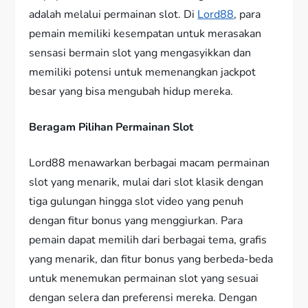
adalah melalui permainan slot. Di
Lord88
, para
pemain memiliki kesempatan untuk merasakan
sensasi bermain slot yang mengasyikkan dan
memiliki potensi untuk memenangkan jackpot
besar yang bisa mengubah hidup mereka.
Beragam Pilihan Permainan Slot
Lord88 menawarkan berbagai macam permainan
slot yang menarik, mulai dari slot klasik dengan
tiga gulungan hingga slot video yang penuh
dengan fitur bonus yang menggiurkan. Para
pemain dapat memilih dari berbagai tema, grafis
yang menarik, dan fitur bonus yang berbeda-beda
untuk menemukan permainan slot yang sesuai
dengan selera dan preferensi mereka. Dengan