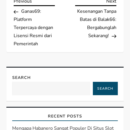
P
Previous
Next
Previous
Next
Post
Post
Ganas69:
Kesenangan Tanpa
o
Platform
Batas di Balak66:
s
Terpercaya dengan
Bergabunglah
Lisensi Resmi dari
Sekarang!
t
Pemerintah
n
a
SEARCH
v
SEARCH
i
g
RECENT POSTS
a
Mengapa Habanero Sangat Populer Di Situs Slot