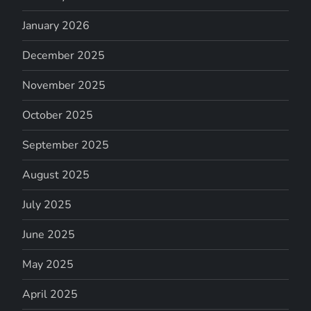
January 2026
December 2025
November 2025
October 2025
September 2025
August 2025
July 2025
June 2025
May 2025
April 2025