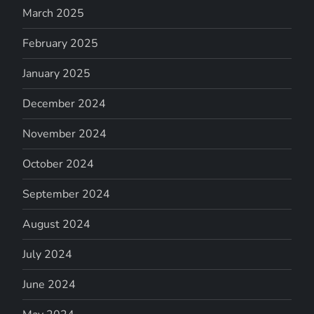
March 2025
February 2025
January 2025
December 2024
November 2024
October 2024
September 2024
August 2024
July 2024
June 2024