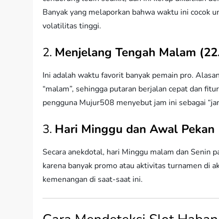
Banyak yang melaporkan bahwa waktu ini cocok u
volatilitas tinggi.
2.
Menjelang Tengah Malam (22.
Ini adalah waktu favorit banyak pemain pro. Alas
“malam”, sehingga putaran berjalan cepat dan fit
pengguna Mujur508 menyebut jam ini sebagai “jam
3.
Hari Minggu dan Awal Pekan
Secara anekdotal, hari Minggu malam dan Senin 
karena banyak promo atau aktivitas turnamen di
kemenangan di saat-saat ini.