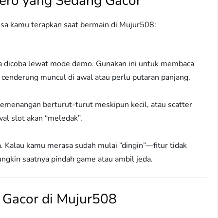
ero yang Sedang Gacor
isa kamu terapkan saat bermain di Mujur508:
a dicoba lewat mode demo. Gunakan ini untuk membaca
 cenderung muncul di awal atau perlu putaran panjang.
emenangan berturut-turut meskipun kecil, atau scatter
awal slot akan “meledak”.
 Kalau kamu merasa sudah mulai “dingin”—fitur tidak
ngkin saatnya pindah game atau ambil jeda.
 Gacor di Mujur508