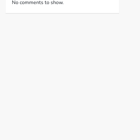
No comments to show.