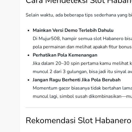
Cara Mendeteksi Slot Haban
Selain waktu, ada beberapa tips sederhana yang b
Mainkan Versi Demo Terlebih Dahulu
Di Mujur508, hampir semua slot Habanero bis
pola permainan dan melihat apakah fitur bonus
Perhatikan Pola Kemenangan
Jika dalam 20–30 spin pertama kamu melihat k
muncul 2 dari 3 gulungan, bisa jadi itu sinyal 
Jangan Ragu Berhenti Jika Pola Berubah
Momentum gacor biasanya tidak bertahan lama.
muncul lagi, simbol susah dikombinasikan—mu
Rekomendasi Slot Habanero