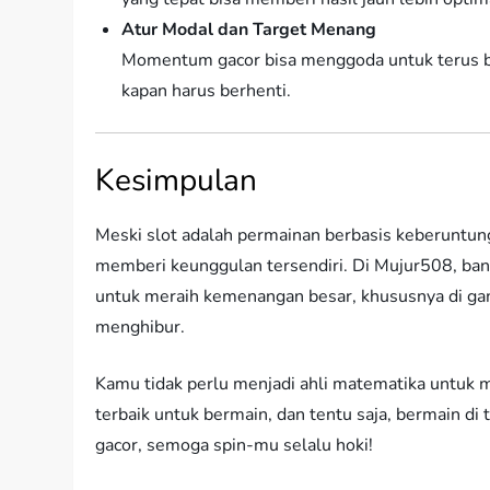
Atur Modal dan Target Menang
Momentum gacor bisa menggoda untuk terus berm
kapan harus berhenti.
Kesimpulan
Meski slot adalah permainan berbasis keberunt
memberi keunggulan tersendiri. Di Mujur508, 
untuk meraih kemenangan besar, khususnya di ga
menghibur.
Kamu tidak perlu menjadi ahli matematika untuk
terbaik untuk bermain, dan tentu saja, bermain d
gacor, semoga spin-mu selalu hoki!