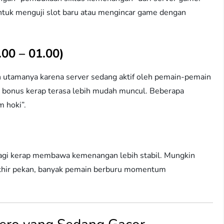
ntuk menguji slot baru atau mengincar game dengan
00 – 01.00)
an utamanya karena server sedang aktif oleh pemain-pemain
ur bonus kerap terasa lebih mudah muncul. Beberapa
 hoki”.
pagi kerap membawa kemenangan lebih stabil. Mungkin
 akhir pekan, banyak pemain berburu momentum