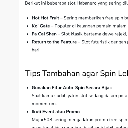
Berikut ini beberapa slot Habanero yang sering d
Hot Hot Fruit
– Sering memberikan free spin ber
Koi Gate
– Populer di kalangan pemain malam ka
Fa Cai Shen
– Slot klasik bertema dewa rejeki,
Return to the Feature
– Slot futuristik dengan 
hari.
Tips Tambahan agar Spin Le
Gunakan Fitur Auto-Spin Secara Bijak
Saat kamu sudah yakin slot sedang dalam pol
momentum.
Ikuti Event atau Promo
Mujur508 sering mengadakan promo free spin
yang tepat bisa memberi hasil jauh lebih optim