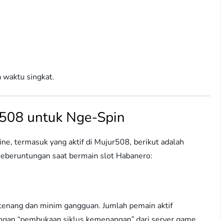
 waktu singkat.
r508 untuk Nge-Spin
ne, termasuk yang aktif di Mujur508, berikut adalah
eberuntungan saat bermain slot Habanero:
 tenang dan minim gangguan. Jumlah pemain aktif
 dengan “pembukaan siklus kemenangan” dari server game.