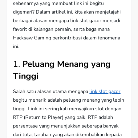
sebenarnya yang membuat link ini begitu
digemari? Dalam artikel ini, kita akan menjelajahi
berbagai alasan mengapa link slot gacor menjadi
favorit di kalangan pemain, serta bagaimana
Hacksaw Gaming berkontribusi dalam fenomena
ini.
1.
Peluang Menang yang
Tinggi
Salah satu alasan utama mengapa
link slot gacor
begitu menarik adalah peluang menang yang lebih
tinggi. Link ini sering kali menyajikan slot dengan
RTP (Return to Player) yang baik. RTP adalah
persentase yang menunjukkan seberapa banyak
dari total taruhan yang akan dikembalikan kepada