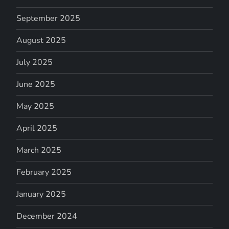
September 2025
August 2025
July 2025
June 2025
May 2025
April 2025
March 2025
February 2025
January 2025
December 2024