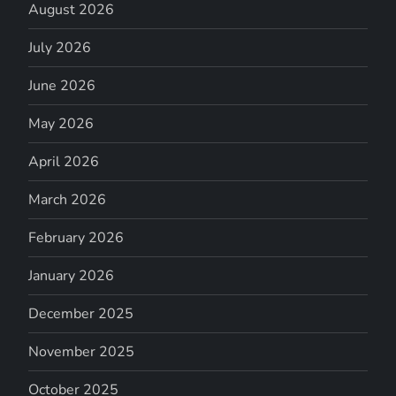
August 2026
July 2026
June 2026
May 2026
April 2026
March 2026
February 2026
January 2026
December 2025
November 2025
October 2025