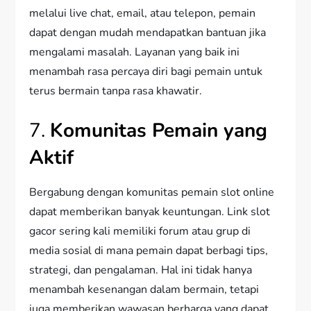
melalui live chat, email, atau telepon, pemain
dapat dengan mudah mendapatkan bantuan jika
mengalami masalah. Layanan yang baik ini
menambah rasa percaya diri bagi pemain untuk
terus bermain tanpa rasa khawatir.
7.
Komunitas Pemain yang
Aktif
Bergabung dengan komunitas pemain slot online
dapat memberikan banyak keuntungan. Link slot
gacor sering kali memiliki forum atau grup di
media sosial di mana pemain dapat berbagi tips,
strategi, dan pengalaman. Hal ini tidak hanya
menambah kesenangan dalam bermain, tetapi
juga memberikan wawasan berharga yang dapat