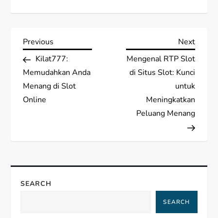
P
Previous
Next
Previous
Next
Post
Post
Kilat777:
Mengenal RTP Slot
o
Memudahkan Anda
di Situs Slot: Kunci
s
Menang di Slot
untuk
Online
Meningkatkan
t
Peluang Menang
n
a
v
SEARCH
i
SEARCH