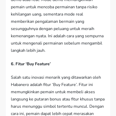
pemain untuk mencoba permainan tanpa risiko
kehilangan uang, sementara mode real
memberikan pengalaman bermain yang
sesungguhnya dengan peluang untuk meraih
kemenangan nyata. Ini adalah cara yang sempurna
untuk mengenali permainan sebelum mengambil
langkah lebih jauh.
6. Fitur ‘Buy Feature’
Salah satu inovasi menarik yang ditawarkan oleh
Habanero adalah fitur ‘Buy Feature’. Fitur ini
memungkinkan pemain untuk membeli akses
langsung ke putaran bonus atau fitur khusus tanpa
harus menunggu simbol tertentu muncul. Dengan
cara ini, pemain dapat lebih cepat merasakan