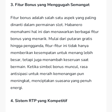
3. Fitur Bonus yang Menggugah Semangat
Fitur bonus adalah salah satu aspek yang paling
dinanti dalam permainan slot. Habanero
memahami hal ini dan menawarkan berbagai fitur
bonus yang menarik. Mulai dari putaran gratis
hingga pengganda, fitur-fitur ini tidak hanya
memberikan kesempatan untuk menang lebih
besar, tetapi juga menambah keseruan saat
bermain. Ketika simbol bonus muncul, rasa
antisipasi untuk meraih kemenangan pun
meningkat, menciptakan suasana yang penuh
energi.
4. Sistem RTP yang Kompetitif