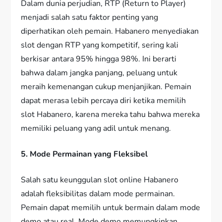
Dalam dunia perjudian, RTP (Return to Player)
menjadi salah satu faktor penting yang
diperhatikan oleh pemain. Habanero menyediakan
slot dengan RTP yang kompetitif, sering kali
berkisar antara 95% hingga 98%. Ini berarti
bahwa dalam jangka panjang, peluang untuk
meraih kemenangan cukup menjanjikan. Pemain
dapat merasa lebih percaya diri ketika memilih
slot Habanero, karena mereka tahu bahwa mereka
memiliki peluang yang adil untuk menang.
5. Mode Permainan yang Fleksibel
Salah satu keunggulan slot online Habanero
adalah fleksibilitas dalam mode permainan.
Pemain dapat memilih untuk bermain dalam mode
demo atau real. Mode demo memungkinkan