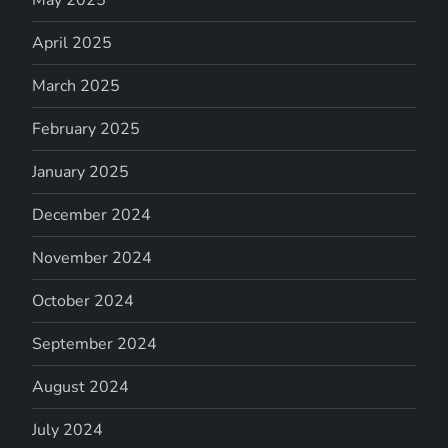
May 2025
April 2025
March 2025
February 2025
January 2025
December 2024
November 2024
October 2024
September 2024
August 2024
July 2024