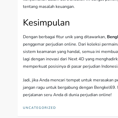
tentang masalah keuangan.
Kesimpulan
Dengan berbagai fitur unik yang ditawarkan,
Beng
penggemar perjudian online. Dari koleksi permaina
sistem keamanan yang handal, semua ini membua
lagi dengan inovasi dari Next 4D yang menghadir
memperkuat posisinya di pasar perjudian Indonesi
Jadi, jika Anda mencari tempat untuk merasakan p
jangan ragu untuk bergabung dengan Bengkel69. M
perjalanan seru Anda di dunia perjudian online!
UNCATEGORIZED