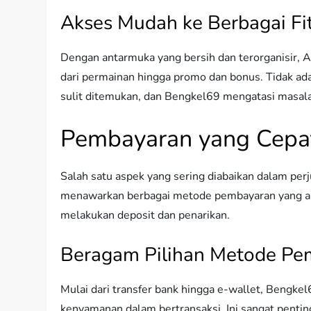
Akses Mudah ke Berbagai Fi
Dengan antarmuka yang bersih dan terorganisir, 
dari permainan hingga promo dan bonus. Tidak ada
sulit ditemukan, dan Bengkel69 mengatasi masalah
Pembayaran yang Cepa
Salah satu aspek yang sering diabaikan dalam pe
menawarkan berbagai metode pembayaran yang a
melakukan deposit dan penarikan.
Beragam Pilihan Metode Pe
Mulai dari transfer bank hingga e-wallet, Beng
kenyamanan dalam bertransaksi. Ini sangat pentin