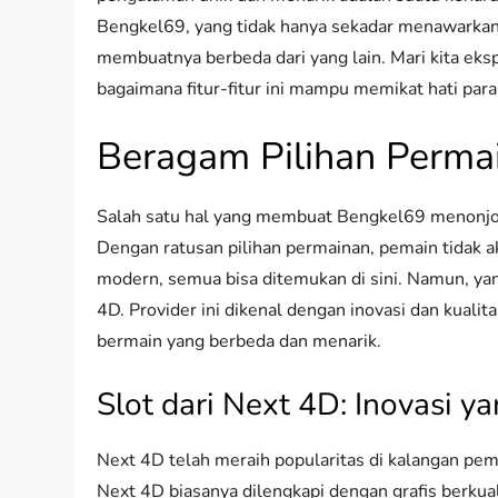
Bengkel69, yang tidak hanya sekadar menawarkan pe
membuatnya berbeda dari yang lain. Mari kita eks
bagaimana fitur-fitur ini mampu memikat hati par
Beragam Pilihan Perma
Salah satu hal yang membuat Bengkel69 menonjol
Dengan ratusan pilihan permainan, pemain tidak ak
modern, semua bisa ditemukan di sini. Namun, ya
4D. Provider ini dikenal dengan inovasi dan kual
bermain yang berbeda dan menarik.
Slot dari Next 4D: Inovasi
Next 4D telah meraih popularitas di kalangan pema
Next 4D biasanya dilengkapi dengan grafis berkua