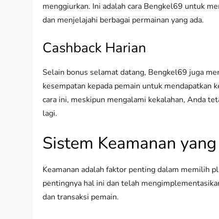
menggiurkan. Ini adalah cara Bengkel69 untuk me
dan menjelajahi berbagai permainan yang ada.
Cashback Harian
Selain bonus selamat datang, Bengkel69 juga men
kesempatan kepada pemain untuk mendapatkan kem
cara ini, meskipun mengalami kekalahan, Anda te
lagi.
Sistem Keamanan yang
Keamanan adalah faktor penting dalam memilih p
pentingnya hal ini dan telah mengimplementasika
dan transaksi pemain.