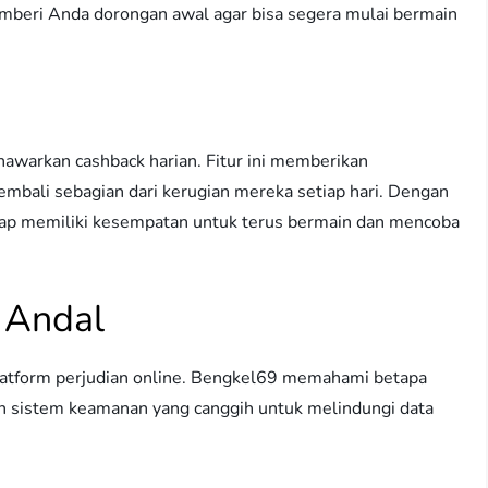
mberi Anda dorongan awal agar bisa segera mulai bermain
awarkan cashback harian. Fitur ini memberikan
bali sebagian dari kerugian mereka setiap hari. Dengan
tap memiliki kesempatan untuk terus bermain dan mencoba
 Andal
latform perjudian online. Bengkel69 memahami betapa
n sistem keamanan yang canggih untuk melindungi data