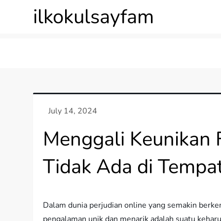
Skip
ilkokulsayfam
to
content
Menggali Keunikan 
Tidak Ada di Tempat
Dalam dunia perjudian online yang semakin ber
pengalaman unik dan menarik adalah suatu keharus