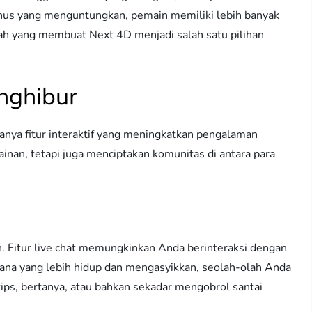
onus yang menguntungkan, pemain memiliki lebih banyak
ah yang membuat Next 4D menjadi salah satu pilihan
enghibur
danya fitur interaktif yang meningkatkan pengalaman
ainan, tetapi juga menciptakan komunitas di antara para
. Fitur live chat memungkinkan Anda berinteraksi dengan
sana yang lebih hidup dan mengasyikkan, seolah-olah Anda
 tips, bertanya, atau bahkan sekadar mengobrol santai