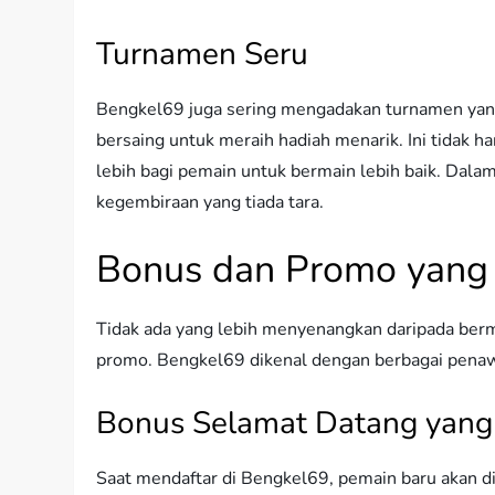
Turnamen Seru
Bengkel69 juga sering mengadakan turnamen yan
bersaing untuk meraih hadiah menarik. Ini tidak 
lebih bagi pemain untuk bermain lebih baik. Dal
kegembiraan yang tiada tara.
Bonus dan Promo yang
Tidak ada yang lebih menyenangkan daripada berm
promo. Bengkel69 dikenal dengan berbagai penawa
Bonus Selamat Datang yang
Saat mendaftar di Bengkel69, pemain baru akan 