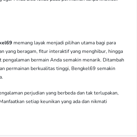
kel69
memang layak menjadi pilihan utama bagi para
n yang beragam, fitur interaktif yang menghibur, hingga
t pengalaman bermain Anda semakin menarik. Ditambah
kan permainan berkualitas tinggi, Bengkel69 semakin
a.
engalaman perjudian yang berbeda dan tak terlupakan,
anfaatkan setiap keunikan yang ada dan nikmati