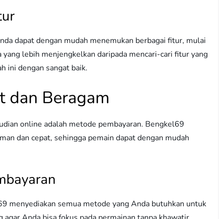
tur
Anda dapat dengan mudah menemukan berbagai fitur, mulai
 yang lebih menjengkelkan daripada mencari-cari fitur yang
 ini dengan sangat baik.
t dan Beragam
rjudian online adalah metode pembayaran. Bengkel69
man dan cepat, sehingga pemain dapat dengan mudah
mbayaran
kel69 menyediakan semua metode yang Anda butuhkan untuk
g agar Anda bisa fokus pada permainan tanpa khawatir