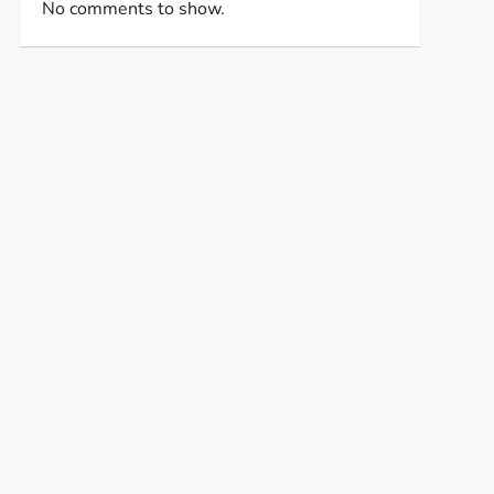
No comments to show.