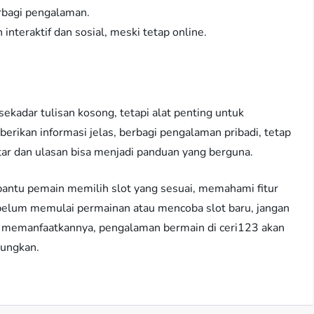
bagi pengalaman.
nteraktif dan sosial, meski tetap online.
ekadar tulisan kosong, tetapi alat penting untuk
ikan informasi jelas, berbagi pengalaman pribadi, tetap
ntar dan ulasan bisa menjadi panduan yang berguna.
bantu pemain memilih slot yang sesuai, memahami fitur
sebelum memulai permainan atau mencoba slot baru, jangan
 memanfaatkannya, pengalaman bermain di ceri123 akan
tungkan.