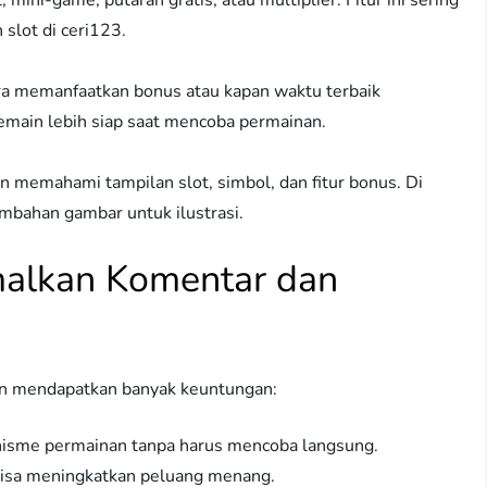
, mini-game, putaran gratis, atau multiplier. Fitur ini sering
slot di ceri123.
ara memanfaatkan bonus atau kapan waktu terbaik
ain lebih siap saat mencoba permainan.
n memahami tampilan slot, simbol, dan fitur bonus. Di
bahan gambar untuk ilustrasi.
alkan Komentar dan
in mendapatkan banyak keuntungan:
me permainan tanpa harus mencoba langsung.
bisa meningkatkan peluang menang.