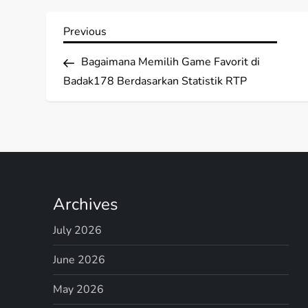
P
Previous
Previous
Post
o
Bagaimana Memilih Game Favorit di
Badak178 Berdasarkan Statistik RTP
s
t
n
a
Archives
v
July 2026
i
June 2026
g
May 2026