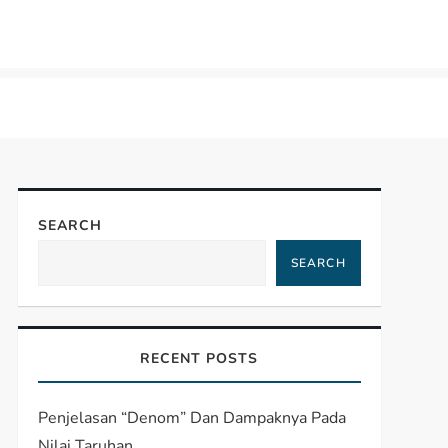
SEARCH
SEARCH
RECENT POSTS
Penjelasan “Denom” Dan Dampaknya Pada
Nilai Taruhan