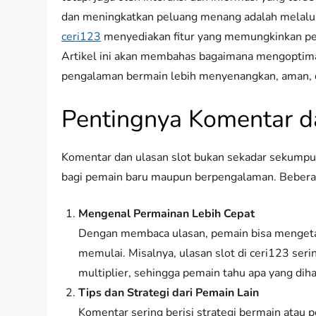
dan meningkatkan peluang menang adalah melalui 
ceri123
menyediakan fitur yang memungkinkan pem
Artikel ini akan membahas bagaimana mengoptimal
pengalaman bermain lebih menyenangkan, aman, d
Pentingnya Komentar d
Komentar dan ulasan slot bukan sekadar sekumpul
bagi pemain baru maupun berpengalaman. Beberap
Mengenal Permainan Lebih Cepat
Dengan membaca ulasan, pemain bisa mengeta
memulai. Misalnya, ulasan slot di ceri123 serin
multiplier, sehingga pemain tahu apa yang dih
Tips dan Strategi dari Pemain Lain
Komentar sering berisi strategi bermain atau