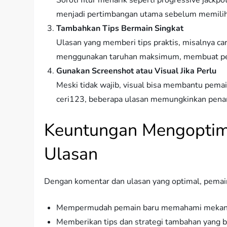
Soroti fitur menarik seperti progressive jackpot
menjadi pertimbangan utama sebelum memilih 
Tambahkan Tips Bermain Singkat
Ulasan yang memberi tips praktis, misalnya c
menggunakan taruhan maksimum, membuat pem
Gunakan Screenshot atau Visual Jika Perlu
Meski tidak wajib, visual bisa membantu pemai
ceri123, beberapa ulasan memungkinkan penam
Keuntungan Mengoptim
Ulasan
Dengan komentar dan ulasan yang optimal, pema
Mempermudah pemain baru memahami mekanis
Memberikan tips dan strategi tambahan yang 