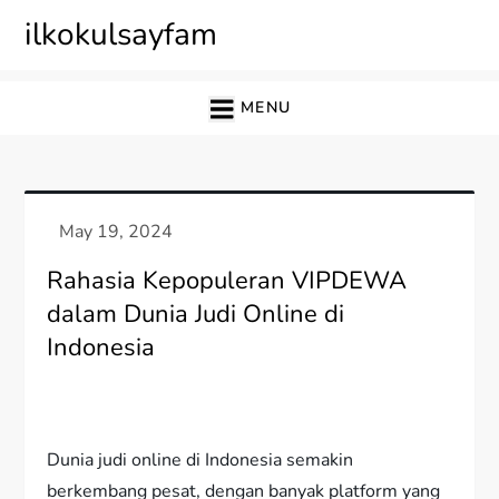
Skip
ilkokulsayfam
to
content
MENU
Rahasia Kepopuleran VIPDEWA
dalam Dunia Judi Online di
Indonesia
Dunia judi online di Indonesia semakin
berkembang pesat, dengan banyak platform yang