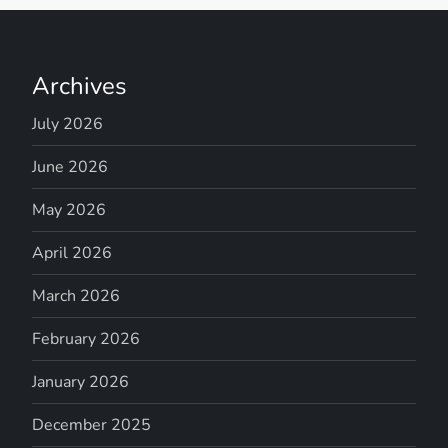
Archives
July 2026
June 2026
May 2026
April 2026
March 2026
February 2026
January 2026
December 2025