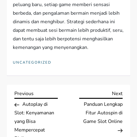
peluang baru, setiap game memberi sensasi
berbeda, dan pengalaman bermain menjadi lebih
dinamis dan menghibur. Strategi sederhana ini
dapat membuat sesi bermain lebih produktif, seru,
dan tentu saja lebih berpotensi menghasilkan
kemenangan yang menyenangkan.
UNCATEGORIZED
P
Previous
Next
Previous
Next
Post
Post
Autoplay di
Panduan Lengkap
o
Slot: Kenyamanan
Fitur Autospin di
s
yang Bisa
Game Slot Online
Mempercepat