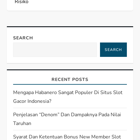
t
Risiko
n
a
SEARCH
v
SEARCH
i
g
RECENT POSTS
a
Mengapa Habanero Sangat Populer Di Situs Slot
t
Gacor Indonesia?
Penjelasan “Denom” Dan Dampaknya Pada Nilai
i
Taruhan
o
Syarat Dan Ketentuan Bonus New Member Slot