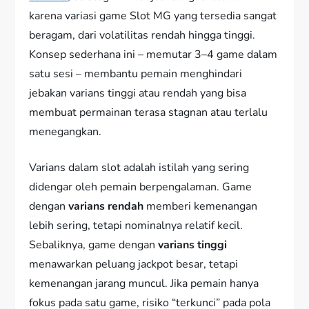
karena variasi game Slot MG yang tersedia sangat
beragam, dari volatilitas rendah hingga tinggi.
Konsep sederhana ini – memutar 3–4 game dalam
satu sesi – membantu pemain menghindari
jebakan varians tinggi atau rendah yang bisa
membuat permainan terasa stagnan atau terlalu
menegangkan.
Varians dalam slot adalah istilah yang sering
didengar oleh pemain berpengalaman. Game
dengan
varians rendah
memberi kemenangan
lebih sering, tetapi nominalnya relatif kecil.
Sebaliknya, game dengan
varians tinggi
menawarkan peluang jackpot besar, tetapi
kemenangan jarang muncul. Jika pemain hanya
fokus pada satu game, risiko “terkunci” pada pola