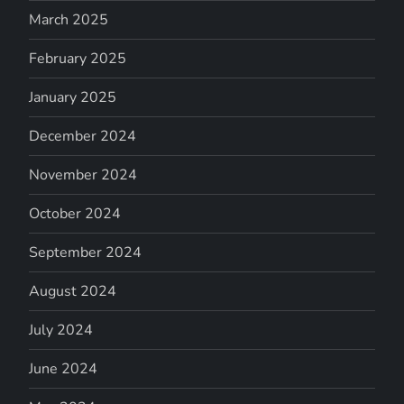
March 2025
February 2025
January 2025
December 2024
November 2024
October 2024
September 2024
August 2024
July 2024
June 2024