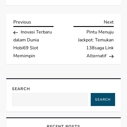
P
Previous
Next
Previous
Next
Post
Post
Inovasi Terbaru
Pintu Menuju
o
dalam Dunia
Jackpot: Temukan
s
Hobi69 Slot
138saga Link
Memimpin
Alternatif
t
n
a
SEARCH
SEARCH
v
i
RECENT POSTS