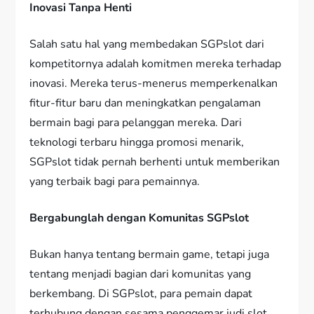
Inovasi Tanpa Henti
Salah satu hal yang membedakan SGPslot dari
kompetitornya adalah komitmen mereka terhadap
inovasi. Mereka terus-menerus memperkenalkan
fitur-fitur baru dan meningkatkan pengalaman
bermain bagi para pelanggan mereka. Dari
teknologi terbaru hingga promosi menarik,
SGPslot tidak pernah berhenti untuk memberikan
yang terbaik bagi para pemainnya.
Bergabunglah dengan Komunitas SGPslot
Bukan hanya tentang bermain game, tetapi juga
tentang menjadi bagian dari komunitas yang
berkembang. Di SGPslot, para pemain dapat
terhubung dengan sesama penggemar judi slot,