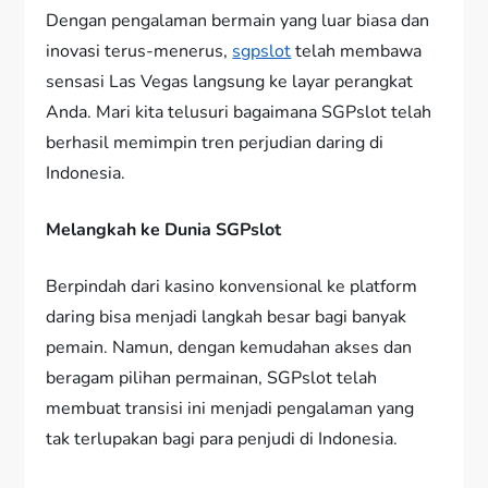
Dengan pengalaman bermain yang luar biasa dan
inovasi terus-menerus,
sgpslot
telah membawa
sensasi Las Vegas langsung ke layar perangkat
Anda. Mari kita telusuri bagaimana SGPslot telah
berhasil memimpin tren perjudian daring di
Indonesia.
Melangkah ke Dunia SGPslot
Berpindah dari kasino konvensional ke platform
daring bisa menjadi langkah besar bagi banyak
pemain. Namun, dengan kemudahan akses dan
beragam pilihan permainan, SGPslot telah
membuat transisi ini menjadi pengalaman yang
tak terlupakan bagi para penjudi di Indonesia.