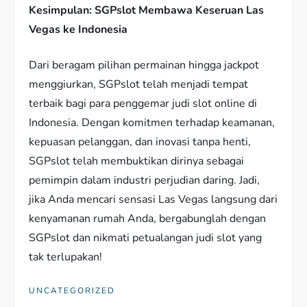
Kesimpulan: SGPslot Membawa Keseruan Las
Vegas ke Indonesia
Dari beragam pilihan permainan hingga jackpot
menggiurkan, SGPslot telah menjadi tempat
terbaik bagi para penggemar judi slot online di
Indonesia. Dengan komitmen terhadap keamanan,
kepuasan pelanggan, dan inovasi tanpa henti,
SGPslot telah membuktikan dirinya sebagai
pemimpin dalam industri perjudian daring. Jadi,
jika Anda mencari sensasi Las Vegas langsung dari
kenyamanan rumah Anda, bergabunglah dengan
SGPslot dan nikmati petualangan judi slot yang
tak terlupakan!
UNCATEGORIZED