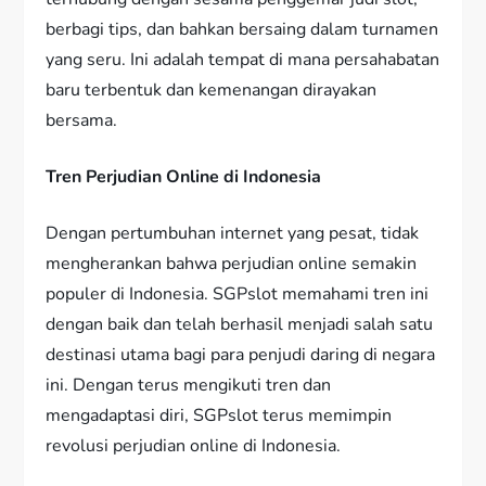
berbagi tips, dan bahkan bersaing dalam turnamen
yang seru. Ini adalah tempat di mana persahabatan
baru terbentuk dan kemenangan dirayakan
bersama.
Tren Perjudian Online di Indonesia
Dengan pertumbuhan internet yang pesat, tidak
mengherankan bahwa perjudian online semakin
populer di Indonesia. SGPslot memahami tren ini
dengan baik dan telah berhasil menjadi salah satu
destinasi utama bagi para penjudi daring di negara
ini. Dengan terus mengikuti tren dan
mengadaptasi diri, SGPslot terus memimpin
revolusi perjudian online di Indonesia.