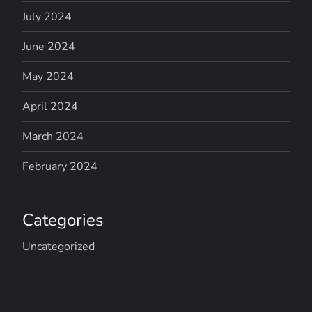
July 2024
June 2024
May 2024
April 2024
March 2024
February 2024
Categories
Uncategorized