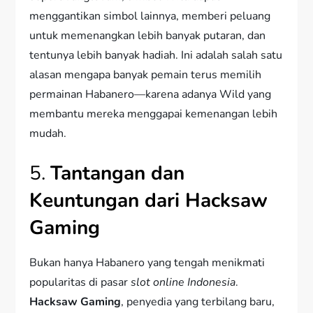
menggantikan simbol lainnya, memberi peluang
untuk memenangkan lebih banyak putaran, dan
tentunya lebih banyak hadiah. Ini adalah salah satu
alasan mengapa banyak pemain terus memilih
permainan Habanero—karena adanya Wild yang
membantu mereka menggapai kemenangan lebih
mudah.
5.
Tantangan dan
Keuntungan dari Hacksaw
Gaming
Bukan hanya Habanero yang tengah menikmati
popularitas di pasar
slot online Indonesia
.
Hacksaw Gaming
, penyedia yang terbilang baru,