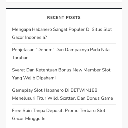
g
a
RECENT POSTS
t
Mengapa Habanero Sangat Populer Di Situs Slot
Gacor Indonesia?
i
Penjelasan “Denom” Dan Dampaknya Pada Nilai
o
Taruhan
n
Syarat Dan Ketentuan Bonus New Member Slot
Yang Wajib Dipahami
Gameplay Slot Habanero Di BETWIN188:
Menelusuri Fitur Wild, Scatter, Dan Bonus Game
Free Spin Tanpa Deposit: Promo Terbaru Slot
Gacor Minggu Ini