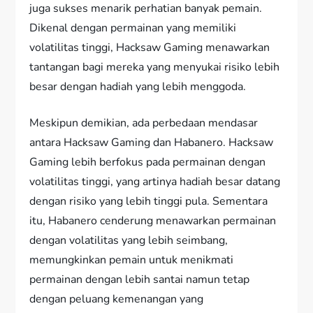
juga sukses menarik perhatian banyak pemain.
Dikenal dengan permainan yang memiliki
volatilitas tinggi, Hacksaw Gaming menawarkan
tantangan bagi mereka yang menyukai risiko lebih
besar dengan hadiah yang lebih menggoda.
Meskipun demikian, ada perbedaan mendasar
antara Hacksaw Gaming dan Habanero. Hacksaw
Gaming lebih berfokus pada permainan dengan
volatilitas tinggi, yang artinya hadiah besar datang
dengan risiko yang lebih tinggi pula. Sementara
itu, Habanero cenderung menawarkan permainan
dengan volatilitas yang lebih seimbang,
memungkinkan pemain untuk menikmati
permainan dengan lebih santai namun tetap
dengan peluang kemenangan yang