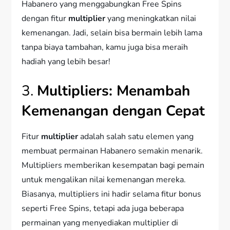
Habanero yang menggabungkan Free Spins
dengan fitur
multiplier
yang meningkatkan nilai
kemenangan. Jadi, selain bisa bermain lebih lama
tanpa biaya tambahan, kamu juga bisa meraih
hadiah yang lebih besar!
3.
Multipliers: Menambah
Kemenangan dengan Cepat
Fitur
multiplier
adalah salah satu elemen yang
membuat permainan Habanero semakin menarik.
Multipliers memberikan kesempatan bagi pemain
untuk mengalikan nilai kemenangan mereka.
Biasanya, multipliers ini hadir selama fitur bonus
seperti Free Spins, tetapi ada juga beberapa
permainan yang menyediakan multiplier di