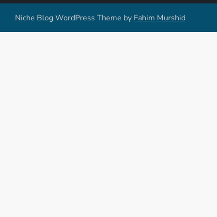
Niche Blog WordPress Theme by
Fahim Murshid