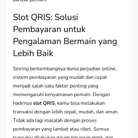
Slot QRIS: Solusi
Pembayaran untuk
Pengalaman Bermain yang
Lebih Baik
Seiring berkembangnya dunia perjudian online,
sistem pembayaran yang mudah dan cepat
menjadi salah satu faktor penting yang
memengaruhi kenyamanan pemain. Dengan
hadirnya
slot QRIS
, kamu bisa melakukan
transaksi dengan lebih cepat, mudah, dan aman.
Tidak ada lagi masalah dengan proses
pembayaran yang lambat atau ribet. Semua
transaksi dilakukan dalam hitungan detik, dan