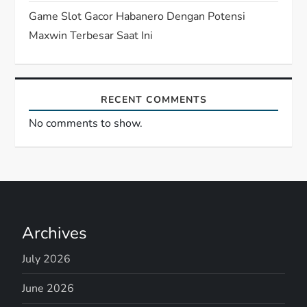
Game Slot Gacor Habanero Dengan Potensi
Maxwin Terbesar Saat Ini
RECENT COMMENTS
No comments to show.
Archives
July 2026
June 2026