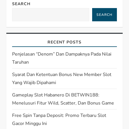
v
SEARCH
i
SEARCH
g
a
RECENT POSTS
t
Penjelasan “Denom” Dan Dampaknya Pada Nilai
Taruhan
i
Syarat Dan Ketentuan Bonus New Member Slot
o
Yang Wajib Dipahami
n
Gameplay Slot Habanero Di BETWIN188:
Menelusuri Fitur Wild, Scatter, Dan Bonus Game
Free Spin Tanpa Deposit: Promo Terbaru Slot
Gacor Minggu Ini