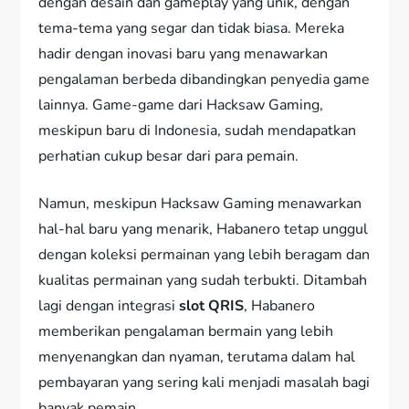
dengan desain dan gameplay yang unik, dengan
tema-tema yang segar dan tidak biasa. Mereka
hadir dengan inovasi baru yang menawarkan
pengalaman berbeda dibandingkan penyedia game
lainnya. Game-game dari Hacksaw Gaming,
meskipun baru di Indonesia, sudah mendapatkan
perhatian cukup besar dari para pemain.
Namun, meskipun Hacksaw Gaming menawarkan
hal-hal baru yang menarik, Habanero tetap unggul
dengan koleksi permainan yang lebih beragam dan
kualitas permainan yang sudah terbukti. Ditambah
lagi dengan integrasi
slot QRIS
, Habanero
memberikan pengalaman bermain yang lebih
menyenangkan dan nyaman, terutama dalam hal
pembayaran yang sering kali menjadi masalah bagi
banyak pemain.