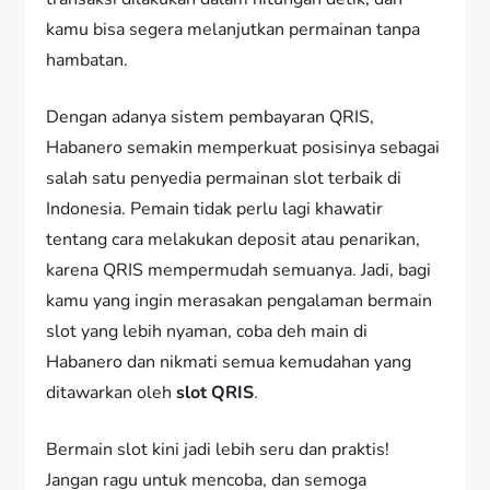
kamu bisa segera melanjutkan permainan tanpa
hambatan.
Dengan adanya sistem pembayaran QRIS,
Habanero semakin memperkuat posisinya sebagai
salah satu penyedia permainan slot terbaik di
Indonesia. Pemain tidak perlu lagi khawatir
tentang cara melakukan deposit atau penarikan,
karena QRIS mempermudah semuanya. Jadi, bagi
kamu yang ingin merasakan pengalaman bermain
slot yang lebih nyaman, coba deh main di
Habanero dan nikmati semua kemudahan yang
ditawarkan oleh
slot QRIS
.
Bermain slot kini jadi lebih seru dan praktis!
Jangan ragu untuk mencoba, dan semoga