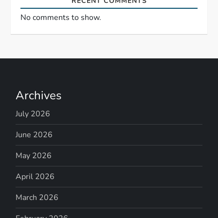
RECENT COMMENTS
No comments to show.
Archives
July 2026
June 2026
May 2026
April 2026
March 2026