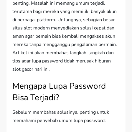
penting. Masalah ini memang umum terjadi,
terutama bagi mereka yang memiliki banyak akun
di berbagai platform. Untungnya, sebagian besar
situs slot modern menyediakan solusi cepat dan
aman agar pemain bisa kembali mengakses akun
mereka tanpa mengganggu pengalaman bermain.
Artikel ini akan membahas langkah-langkah dan
tips agar lupa password tidak merusak hiburan
slot gacor hari ini.
Mengapa Lupa Password
Bisa Terjadi?
Sebelum membahas solusinya, penting untuk
memahami penyebab umum lupa password: