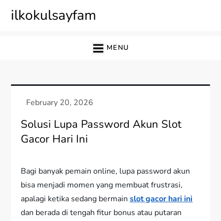
Skip
ilkokulsayfam
to
content
MENU
Solusi Lupa Password Akun Slot
Gacor Hari Ini
Bagi banyak pemain online, lupa password akun
bisa menjadi momen yang membuat frustrasi,
apalagi ketika sedang bermain
slot gacor hari ini
dan berada di tengah fitur bonus atau putaran