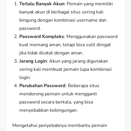
Terlalu Banyak Akun
: Pemain yang memiliki
banyak akun di berbagai situs sering kali
bingung dengan kombinasi username dan
password.
Password Kompleks
: Menggunakan password
kuat memang aman, tetapi bisa sulit diingat
jika tidak dicatat dengan aman.
Jarang Login
: Akun yang jarang digunakan
sering kali membuat pemain lupa kombinasi
login.
Perubahan Password
: Beberapa situs
mendorong pemain untuk mengganti
password secara berkala, yang bisa
menyebabkan kebingungan.
Mengetahui penyebabnya membantu pemain