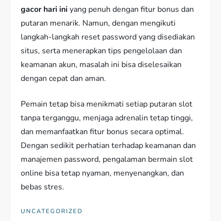
gacor hari ini
yang penuh dengan fitur bonus dan
putaran menarik. Namun, dengan mengikuti
langkah-langkah reset password yang disediakan
situs, serta menerapkan tips pengelolaan dan
keamanan akun, masalah ini bisa diselesaikan
dengan cepat dan aman.
Pemain tetap bisa menikmati setiap putaran slot
tanpa terganggu, menjaga adrenalin tetap tinggi,
dan memanfaatkan fitur bonus secara optimal.
Dengan sedikit perhatian terhadap keamanan dan
manajemen password, pengalaman bermain slot
online bisa tetap nyaman, menyenangkan, dan
bebas stres.
UNCATEGORIZED