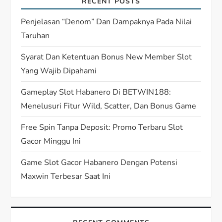
RECENT POSTS
g
Penjelasan “Denom” Dan Dampaknya Pada Nilai
a
Taruhan
t
Syarat Dan Ketentuan Bonus New Member Slot
Yang Wajib Dipahami
i
Gameplay Slot Habanero Di BETWIN188:
o
Menelusuri Fitur Wild, Scatter, Dan Bonus Game
n
Free Spin Tanpa Deposit: Promo Terbaru Slot
Gacor Minggu Ini
Game Slot Gacor Habanero Dengan Potensi
Maxwin Terbesar Saat Ini