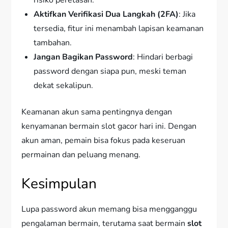
risiko peretasan.
Aktifkan Verifikasi Dua Langkah (2FA)
: Jika
tersedia, fitur ini menambah lapisan keamanan
tambahan.
Jangan Bagikan Password
: Hindari berbagi
password dengan siapa pun, meski teman
dekat sekalipun.
Keamanan akun sama pentingnya dengan
kenyamanan bermain slot gacor hari ini. Dengan
akun aman, pemain bisa fokus pada keseruan
permainan dan peluang menang.
Kesimpulan
Lupa password akun memang bisa mengganggu
pengalaman bermain, terutama saat bermain
slot