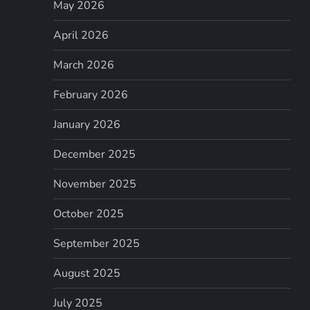
May 2026
a
April 2026
t
March 2026
i
February 2026
o
January 2026
n
December 2025
November 2025
October 2025
September 2025
August 2025
July 2025