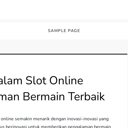
SAMPLE PAGE
alam Slot Online
man Bermain Terbaik
 online semakin menarik dengan inovasi-inovasi yang
rus berinovasi untuk memberikan pengalaman bermain