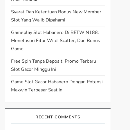
Syarat Dan Ketentuan Bonus New Member
Slot Yang Wajib Dipahami
Gameplay Slot Habanero Di BETWIN188:
Menelusuri Fitur Wild, Scatter, Dan Bonus
Game
Free Spin Tanpa Deposit: Promo Terbaru
Slot Gacor Minggu Ini
Game Slot Gacor Habanero Dengan Potensi
Maxwin Terbesar Saat Ini
RECENT COMMENTS