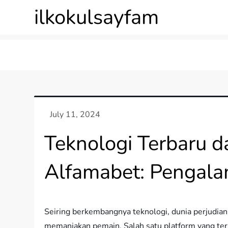
Skip
ilkokulsayfam
to
content
Teknologi Terbaru d
Alfamabet: Pengala
Seiring berkembangnya teknologi, dunia perjudian
memanjakan pemain. Salah satu platform yang te