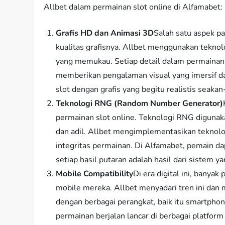
Allbet dalam permainan slot online di Alfamabet:
Grafis HD dan Animasi 3D
Salah satu aspek p
kualitas grafisnya. Allbet menggunakan teknol
yang memukau. Setiap detail dalam permainan d
memberikan pengalaman visual yang imersif 
slot dengan grafis yang begitu realistis seak
Teknologi RNG (Random Number Generator)
permainan slot online. Teknologi RNG digunak
dan adil. Allbet mengimplementasikan teknolo
integritas permainan. Di Alfamabet, pemain 
setiap hasil putaran adalah hasil dari sistem ya
Mobile Compatibility
Di era digital ini, banya
mobile mereka. Allbet menyadari tren ini da
dengan berbagai perangkat, baik itu smartp
permainan berjalan lancar di berbagai platform