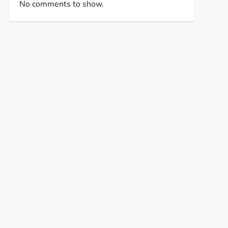
No comments to show.