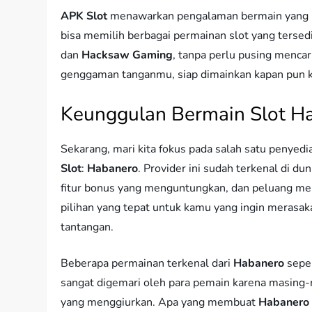
APK Slot
menawarkan pengalaman bermain yang le
bisa memilih berbagai permainan slot yang tersedi
dan
Hacksaw Gaming
, tanpa perlu pusing mencar
genggaman tanganmu, siap dimainkan kapan pun 
Keunggulan Bermain Slot Ha
Sekarang, mari kita fokus pada salah satu penyed
Slot
:
Habanero
. Provider ini sudah terkenal di du
fitur bonus yang menguntungkan, dan peluang m
pilihan yang tepat untuk kamu yang ingin meras
tantangan.
Beberapa permainan terkenal dari
Habanero
sepe
sangat digemari oleh para pemain karena masing-
yang menggiurkan. Apa yang membuat
Habanero