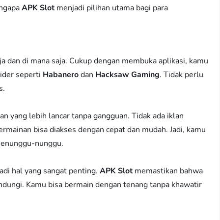
engapa
APK Slot
menjadi pilihan utama bagi para
aja dan di mana saja. Cukup dengan membuka aplikasi, kamu
ider seperti
Habanero
dan
Hacksaw Gaming
. Tidak perlu
s.
n yang lebih lancar tanpa gangguan. Tidak ada iklan
rmainan bisa diakses dengan cepat dan mudah. Jadi, kamu
 menunggu-nunggu.
adi hal yang sangat penting.
APK Slot
memastikan bahwa
ndungi. Kamu bisa bermain dengan tenang tanpa khawatir