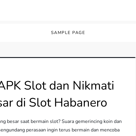
SAMPLE PAGE
PK Slot dan Nikmati
ar di Slot Habanero
ng besar saat bermain slot? Suara gemerincing koin dan
mengundang perasaan ingin terus bermain dan mencoba