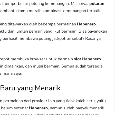
bisa memperbesar peluang kemenangan. Misalnya,
putaran
embantu kamu meraih kombinasi kemenangan terbaik.
ang ditawarkan oleh beberapa permainan
Habanero
.
waktu dan jumlah pemain yang ikut bermain. Bisa bayangkan
ng berhasil membawa pulang jackpot tersebut? Rasanya
t-repot membuka browser untuk bermain
slot Habanero
.
gin dimainkan, dan mulai bermain. Semua sudah tersedia
e mana saja.
Baru yang Menarik
permainan dari provider lain yang tidak kalah seru, yaitu
g belum setenar
Habanero
, namun sudah banyak menarik