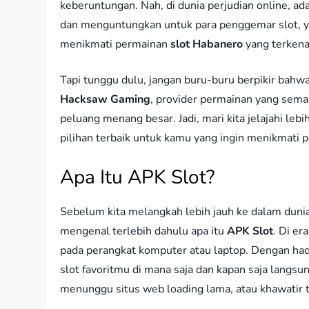
keberuntungan. Nah, di dunia perjudian online, a
dan menguntungkan untuk para penggemar slot, y
menikmati permainan
slot Habanero
yang terkena
Tapi tunggu dulu, jangan buru-buru berpikir bah
Hacksaw Gaming
, provider permainan yang sema
peluang menang besar. Jadi, mari kita jelajahi l
pilihan terbaik untuk kamu yang ingin menikmati 
Apa Itu APK Slot?
Sebelum kita melangkah lebih jauh ke dalam duni
mengenal terlebih dahulu apa itu
APK Slot
. Di er
pada perangkat komputer atau laptop. Dengan had
slot favoritmu di mana saja dan kapan saja langs
menunggu situs web loading lama, atau khawatir t