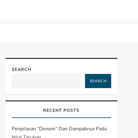
SEARCH
SEARCH
RECENT POSTS
Penjelasan “Denom” Dan Dampaknya Pada
Nilai Taruhan