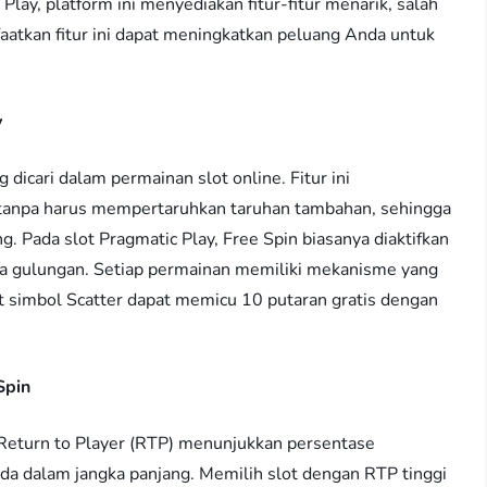
lay, platform ini menyediakan fitur-fitur menarik, salah
kan fitur ini dapat meningkatkan peluang Anda untuk
y
g dicari dalam permainan slot online.
Fitur ini
anpa harus mempertaruhkan taruhan tambahan, sehingga
ng.
Pada slot Pragmatic Play, Free Spin biasanya diaktifkan
a gulungan.
Setiap permainan memiliki mekanisme yang
t simbol Scatter dapat memicu 10 putaran gratis dengan
Spin
Return to Player (RTP) menunjukkan persentase
da dalam jangka panjang.
Memilih slot dengan RTP tinggi