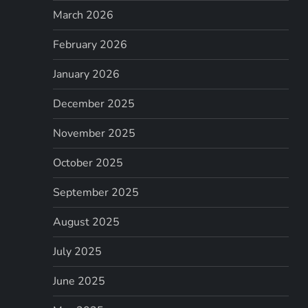
t
March 2026
i
February 2026
o
January 2026
n
December 2025
November 2025
October 2025
September 2025
August 2025
July 2025
June 2025