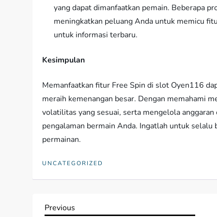
yang dapat dimanfaatkan pemain.
Beberapa pr
meningkatkan peluang Anda untuk memicu fitu
untuk informasi terbaru.
Kesimpulan
Memanfaatkan fitur Free Spin di slot Oyen116 da
meraih kemenangan besar.
Dengan memahami meka
volatilitas yang sesuai, serta mengelola anggar
pengalaman bermain Anda.
Ingatlah untuk selalu
permainan.
UNCATEGORIZED
P
Previous
Previous