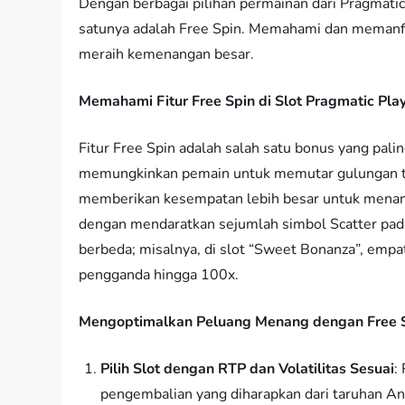
Dengan berbagai pilihan permainan dari Pragmatic P
satunya adalah Free Spin.
Memahami dan memanfaat
meraih kemenangan besar.
Memahami Fitur Free Spin di Slot Pragmatic Pla
Fitur Free Spin adalah salah satu bonus yang palin
memungkinkan pemain untuk memutar gulungan t
memberikan kesempatan lebih besar untuk mena
dengan mendaratkan sejumlah simbol Scatter pad
berbeda; misalnya, di slot “Sweet Bonanza”, empa
pengganda hingga 100x.
Mengoptimalkan Peluang Menang dengan Free 
Pilih Slot dengan RTP dan Volatilitas Sesuai
:
pengembalian yang diharapkan dari taruhan An