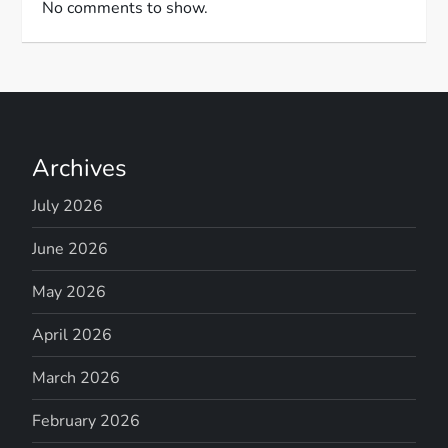
No comments to show.
Archives
July 2026
June 2026
May 2026
April 2026
March 2026
February 2026