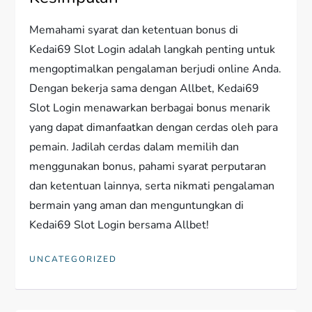
Memahami syarat dan ketentuan bonus di
Kedai69 Slot Login adalah langkah penting untuk
mengoptimalkan pengalaman berjudi online Anda.
Dengan bekerja sama dengan Allbet, Kedai69
Slot Login menawarkan berbagai bonus menarik
yang dapat dimanfaatkan dengan cerdas oleh para
pemain. Jadilah cerdas dalam memilih dan
menggunakan bonus, pahami syarat perputaran
dan ketentuan lainnya, serta nikmati pengalaman
bermain yang aman dan menguntungkan di
Kedai69 Slot Login bersama Allbet!
UNCATEGORIZED