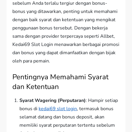
sebelum Anda terlalu tergiur dengan bonus-
bonus yang ditawarkan, penting untuk memahami
dengan baik syarat dan ketentuan yang mengikat
penggunaan bonus tersebut. Dengan bekerja
sama dengan provider terpercaya seperti Allbet,
Kedai69 Slot Login menawarkan berbagai promosi
dan bonus yang dapat dimanfaatkan dengan bijak
oleh para pemain.
Pentingnya Memahami Syarat
dan Ketentuan
Syarat Wagering (Perputaran)
: Hampir setiap
bonus di
kedai69 slot login
, termasuk bonus
selamat datang dan bonus deposit, akan
memiliki syarat perputaran tertentu sebelum