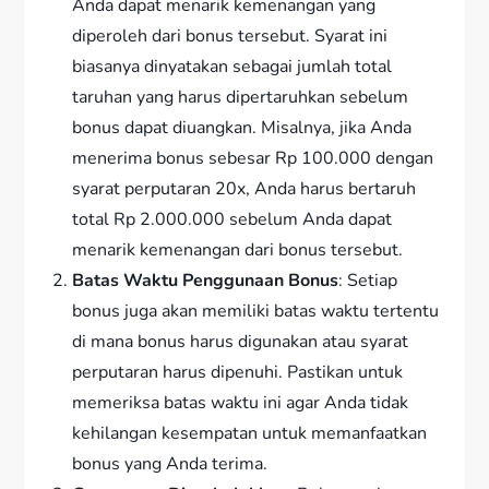
Anda dapat menarik kemenangan yang
diperoleh dari bonus tersebut. Syarat ini
biasanya dinyatakan sebagai jumlah total
taruhan yang harus dipertaruhkan sebelum
bonus dapat diuangkan. Misalnya, jika Anda
menerima bonus sebesar Rp 100.000 dengan
syarat perputaran 20x, Anda harus bertaruh
total Rp 2.000.000 sebelum Anda dapat
menarik kemenangan dari bonus tersebut.
Batas Waktu Penggunaan Bonus
: Setiap
bonus juga akan memiliki batas waktu tertentu
di mana bonus harus digunakan atau syarat
perputaran harus dipenuhi. Pastikan untuk
memeriksa batas waktu ini agar Anda tidak
kehilangan kesempatan untuk memanfaatkan
bonus yang Anda terima.