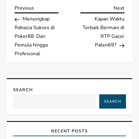
P
Previous
Next
Previous
Next
Post
Post
Menyingkap
Kapan Waktu
o
Rahasia Sukses di
Terbaik Bermain di
s
Poker88: Dari
RTP Gacor
Pemula hingga
Paten69?
t
Profesional
n
a
SEARCH
v
SEARCH
i
g
RECENT POSTS