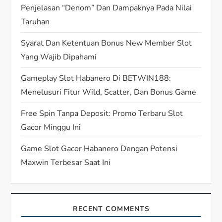
a
Penjelasan “Denom” Dan Dampaknya Pada Nilai
t
Taruhan
Syarat Dan Ketentuan Bonus New Member Slot
i
Yang Wajib Dipahami
o
Gameplay Slot Habanero Di BETWIN188:
n
Menelusuri Fitur Wild, Scatter, Dan Bonus Game
Free Spin Tanpa Deposit: Promo Terbaru Slot
Gacor Minggu Ini
Game Slot Gacor Habanero Dengan Potensi
Maxwin Terbesar Saat Ini
RECENT COMMENTS