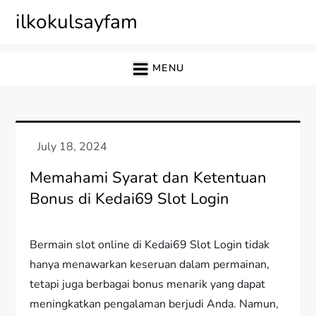
Skip
ilkokulsayfam
to
content
MENU
Memahami Syarat dan Ketentuan
Bonus di Kedai69 Slot Login
Bermain slot online di Kedai69 Slot Login tidak
hanya menawarkan keseruan dalam permainan,
tetapi juga berbagai bonus menarik yang dapat
meningkatkan pengalaman berjudi Anda. Namun,