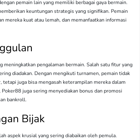
 dengan pemain lain yang memiliki berbagai gaya bermain.
memberikan keuntungan strategis yang signifikan. Pemain
wan mereka kuat atau lemah, dan memanfaatkan informasi
nggulan
ang meningkatkan pengalaman bermain. Salah satu fitur yang
sering diadakan. Dengan mengikuti turnamen, pemain tidak
 tetapi juga bisa mengasah keterampilan mereka dalam
u, Poker88 juga sering menyediakan bonus dan promosi
an bankroll.
gan Bijak
h aspek krusial yang sering diabaikan oleh pemula.