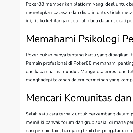
Poker88 memberikan platform yang ideal untuk be
menetapkan batasan dan disiplin untuk tidak mel
ini, risiko kehilangan seluruh dana dalam sekali pe
Memahami Psikologi P
Poker bukan hanya tentang kartu yang dibagikan, te
Pemain profesional di Poker88 memahami pentingn
dan kapan harus mundur. Mengelola emosi dan teta
menghadapi tekanan dalam permainan yang kompet
Mencari Komunitas dan
Salah satu cara terbaik untuk berkembang dalam
memiliki banyak forum dan grup sosial di mana pem
dari pemain lain, baik yang lebih berpengalaman