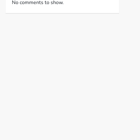
No comments to show.