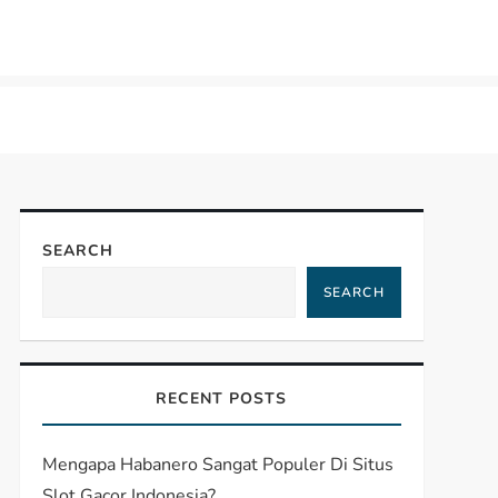
SEARCH
SEARCH
RECENT POSTS
Mengapa Habanero Sangat Populer Di Situs
Slot Gacor Indonesia?