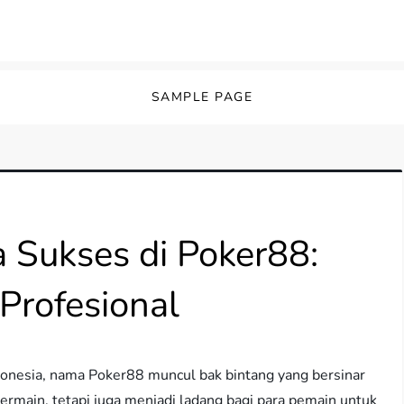
SAMPLE PAGE
 Sukses di Poker88:
Profesional
ndonesia, nama Poker88 muncul bak bintang yang bersinar
ermain, tetapi juga menjadi ladang bagi para pemain untuk