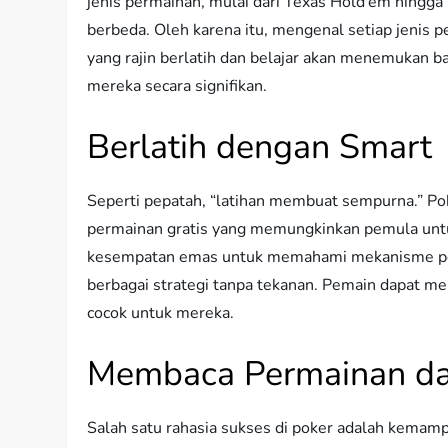
jenis permainan, mulai dari Texas Hold’em hingga 
berbeda. Oleh karena itu, mengenal setiap jenis 
yang rajin berlatih dan belajar akan menemuk
mereka secara signifikan.
Berlatih dengan Smart
Seperti pepatah, “latihan membuat sempurna.” 
permainan gratis yang memungkinkan pemula untuk 
kesempatan emas untuk memahami mekanisme per
berbagai strategi tanpa tekanan. Pemain dapat m
cocok untuk mereka.
Membaca Permainan d
Salah satu rahasia sukses di poker adalah kema